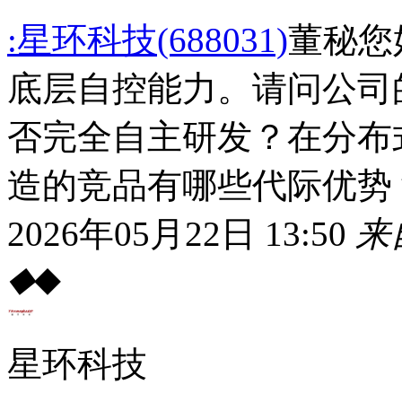
:星环科技(688031)
董秘您
底层自控能力。请问公司
否完全自主研发？在分布
造的竞品有哪些代际优势
2026年05月22日 13:50
来
◆
◆
星环科技