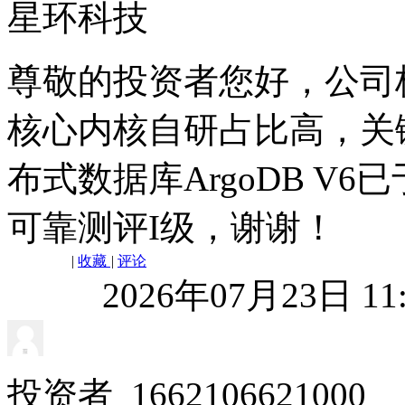
星环科技
尊敬的投资者您好，公司
核心内核自研占比高，关
布式数据库ArgoDB V
可靠测评I级，谢谢！
|
收藏
|
评论
2026年07月23日 11:
投资者_1662106621000