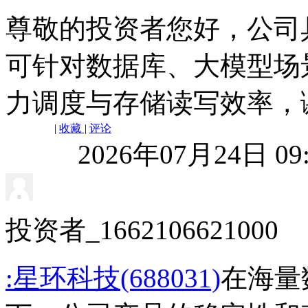
尊敬的投资者您好，公司
可针对数据库、大模型场
力调度与存储读写效率，
|
收藏
|
评论
2026年07月24日 09:
投资者_1662106621000
:星环科技(688031)
在海量