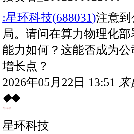
:星环科技(688031)
注意到
局。请问在算力物理化部
能力如何？这能否成为公
增长点？
2026年05月22日 13:51
来
◆
◆
星环科技