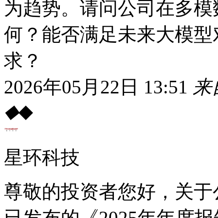
为趋势。请问公司在多模
何？能否满足未来大模型
求？
2026年05月22日 13:51
来
◆
◆
星环科技
尊敬的投资者您好，关于
已发布的《2025年年度