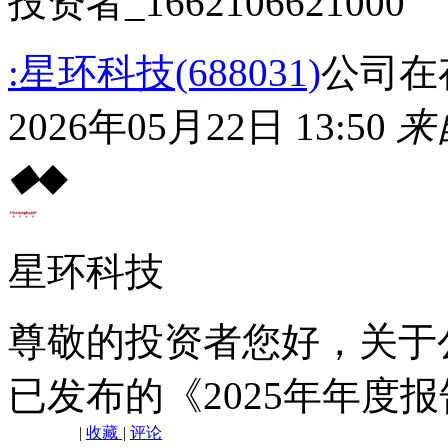
投资者_1662106621000
:星环科技(688031)
公司在
2026年05月22日 13:50
来
◆
◆
星环科技
尊敬的投资者您好，关于
已发布的《2025年年度
|
收藏
|
评论