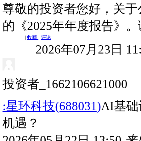
尊敬的投资者您好，关于
的《2025年年度报告》
|
收藏
|
评论
2026年07月23日 11:
投资者_1662106621000
:星环科技(688031)
AI基
机遇？
2026年05月22日 13:50
来