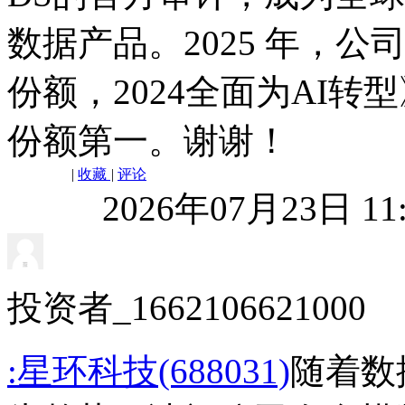
数据产品。2025 年，公
份额，2024全面为AI
份额第一。谢谢！
|
收藏
|
评论
2026年07月23日 11:
投资者_1662106621000
:星环科技(688031)
随着数