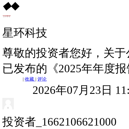
◆
◆
星环科技
尊敬的投资者您好，关于
已发布的《2025年年度
|
收藏
|
评论
2026年07月23日 11:
投资者_1662106621000