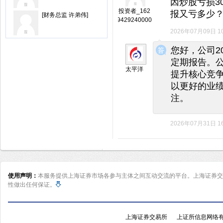
因炒股亏损3
投资者_162
报又亏多少？
[财务总监 许弟伟]
9429240000
2026年07月09日 10
◆
◆
您好，公司2
定期报告。
太平洋
提升核心竞
以更好的业
注。
2026年07月31日 16
使用声明：
本服务提供上海证券市场各参与主体之间互动交流的平台。上海证券交
性做出任何保证。
上海证券交易所
上证所信息网络