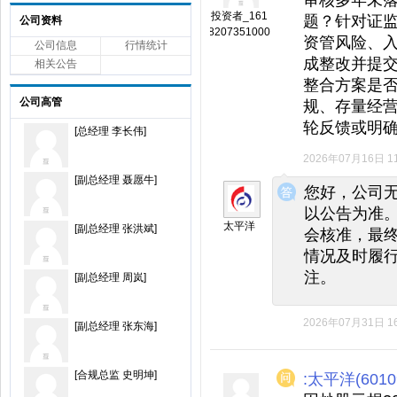
投资者_161
题？针对证
公司资料
8207351000
资管风险、
公司信息
行情统计
成整改并提交
相关公告
整合方案是
公司高管
规、存量经
轮反馈或明
[总经理 李长伟]
2026年07月16日 11
◆
◆
[副总经理 聂愿牛]
您好，公司
以公告为准
太平洋
[副总经理 张洪斌]
会核准，最
情况及时履
注。
[副总经理 周岚]
2026年07月31日 16
[副总经理 张东海]
[合规总监 史明坤]
:太平洋(6010