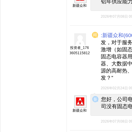
铝年供应能力
新疆众和
2026年07月08日 09
:新疆众和(600
发，对于服
投资者_176
激增（如固
3605115812
固态电容器用
器、大数据中
源的高耐热
发？”
2026年02月24日 09
◆
◆
您好，公司
司没有固态
新疆众和
2026年07月08日 09