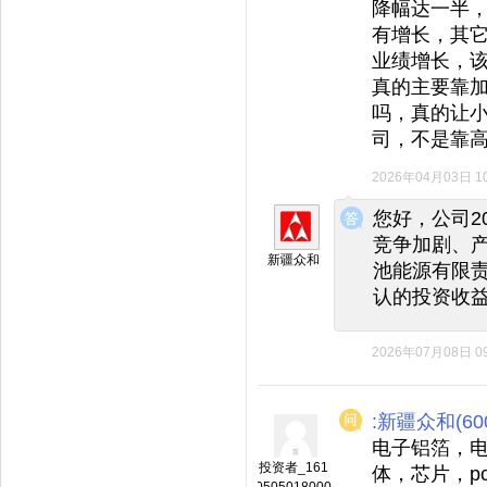
降幅达一半
有增长，其它
业绩增长，
真的主要靠
吗，真的让
司，不是靠
2026年04月03日 10
◆
◆
您好，公司2
竞争加剧、
新疆众和
池能源有限
认的投资收
2026年07月08日 09
:新疆众和(600
电子铝箔，
投资者_161
体，芯片，p