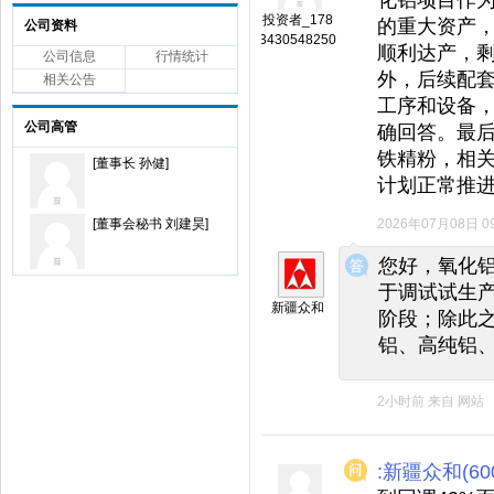
投资者_178
的重大资产，
公司资料
3430548250
顺利达产，剩
公司信息
行情统计
外，后续配
相关公告
工序和设备
公司高管
确回答。最
铁精粉，相
[董事长 孙健]
计划正常推
[董事会秘书 刘建昊]
2026年07月08日 09
◆
◆
您好，氧化
于调试试生
新疆众和
阶段；除此
铝、高纯铝
2小时前
来自
网站
:新疆众和(600