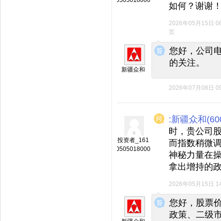
0505018000
如何？谢谢
2026年05月15日 08
页
◆
◆
您好，公司
的关注。
新疆众和
2026年07月08日 09
:新疆众和(600
时，贵公司
投资者_161
而指数稍微
0505018000
神秘力量在
拿出增持的
2026年05月15日 14
◆
◆
您好，股票
政策、二级