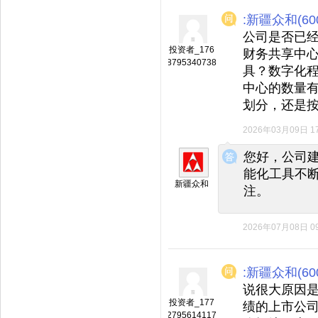
:新疆众和(600
公司是否已经
投资者_176
财务共享中
8795340738
具？数字化程
中心的数量
划分，还是
2026年03月09日 17
◆
◆
您好，公司
能化工具不
新疆众和
注。
2026年07月08日 09
:新疆众和(600
说很大原因
投资者_177
绩的上市公
2795614117