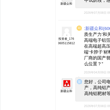
中试阶段，
新疆众和
2026年07月08日 09
:新疆众和(600
质生产力’和
投资者_176
高端电子铝
3605115812
在高端超高
端‘卡脖子’
厂商的国产替
么位置？”
2026年04月09日 08
◆
◆
您好，公司
产，高纯铝
新疆众和
高纯铝靶材
2026年07月08日 09