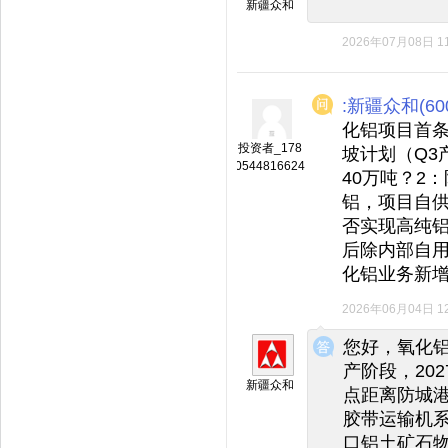
新疆众和
2026年07月08日 11
:新疆众和(600
化铝项目首
投资者_178
坡计划（Q3
0544816624
40万吨？2
铝，项目自
否实现高纯铝
后除内部自
化铝业务新
2026年06月04日 12
◆
◆
您好，氧化
产阶段，20
新疆众和
点距离防城
胶带运输机
口铝土矿石