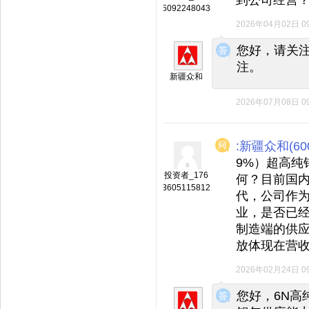
5092248043
2026年04月02日 09
◆
◆
您好，请关
注。
新疆众和
2026年07月08日 09
:新疆众和(600
9%）超高纯
投资者_176
何？目前国
3605115812
代，公司作
业，是否已
制造端的供
放体现在营收
2026年02月24日 09
◆
◆
您好，6N高