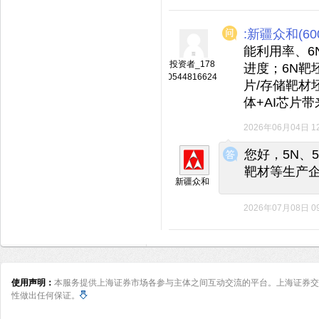
:新疆众和(600
能利用率、6
投资者_178
进度；6N靶
0544816624
片/存储靶材
体+AI芯片
2026年06月04日 12
◆
◆
您好，5N、
靶材等生产
新疆众和
2026年07月08日 09
使用声明：
本服务提供上海证券市场各参与主体之间互动交流的平台。上海证券交
性做出任何保证。