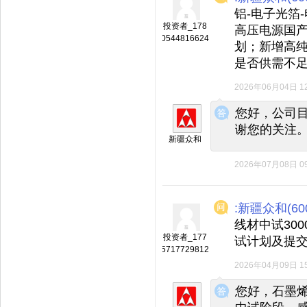
铝-电子光箔
投资者_178
高压电源国
0544816624
划；新增高
是否供需不足
2026年06月04日 12
◆
◆
您好，公司
谢您的关注
新疆众和
2026年07月08日 09
:新疆众和(600
线材中试30
投资者_177
试计划及提
5717729812
2026年04月09日 15
◆
◆
您好，石墨