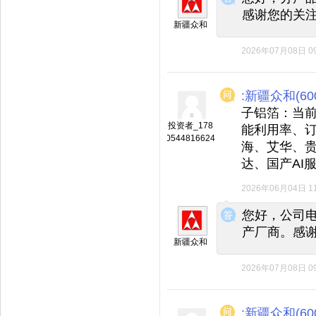
感谢您的关
新疆众和
2026年07月08日 09
:新疆众和(600
子铝箔：当前
投资者_178
能利用率、
0544816624
海、艾华、
达、国产AI
2026年06月04日 11
◆
◆
您好，公司
产厂商。感
新疆众和
2026年07月08日 09
:新疆众和(600