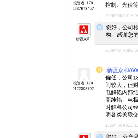
投资者_178
控制、光伏
0237673457
2026年06月01日 08
◆
◆
您好，公司
构。感谢您
新疆众和
2026年07月08日 09
:新疆众和(600
偏低，公司1
投资者_178
间较大，但
0122308702
电解铝内部
高纯铝、电
时解释公司
明各类关联
2026年06月01日 11
◆
◆
您好，分产