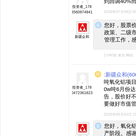
到回调40%
投资者_178
2026年07月09日 09
3560974841
◆
◆
您好，股票
政策、二级
新疆众和
管理工作，
2小时前
来自
网站
:新疆众和(600
吨氧化铝项目
投资者_178
0w吨6月份
0472361823
告，股价好
要做好市值
2026年06月03日 15
◆
◆
您好，氧化
产阶段。感