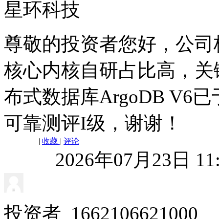
星环科技
尊敬的投资者您好，公司
核心内核自研占比高，关
布式数据库ArgoDB V
可靠测评I级，谢谢！
|
收藏
|
评论
2026年07月23日 11:
投资者_1662106621000