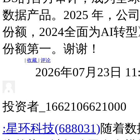
数据产品。2025 年，公
份额，2024全面为AI
份额第一。谢谢！
|
收藏
|
评论
2026年07月23日 11:
投资者_1662106621000
:星环科技(688031)
随着数