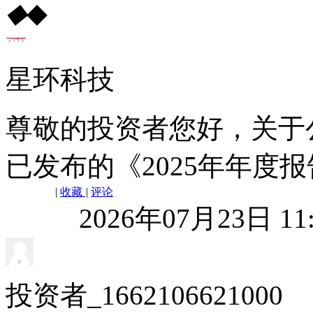
◆
◆
星环科技
尊敬的投资者您好，关于
已发布的《2025年年度
|
收藏
|
评论
2026年07月23日 11:
投资者_1662106621000