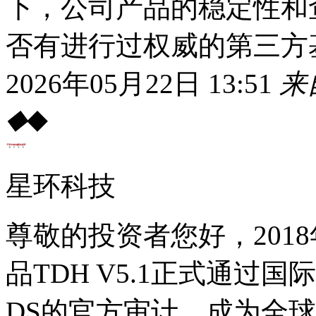
下，公司产品的稳定性和
否有进行过权威的第三方
2026年05月22日 13:51
来
◆
◆
星环科技
尊敬的投资者您好，201
品TDH V5.1正式通过国
DS的官方审计，成为全