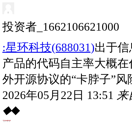
投资者_1662106621000
:星环科技(688031)
出于信
产品的代码自主率大概在
外开源协议的“卡脖子”风
2026年05月22日 13:51
来
◆
◆