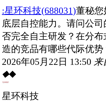
:星环科技(688031)
董秘您
底层自控能力。请问公司
否完全自主研发？在分布
造的竞品有哪些代际优势
2026年05月22日 13:50
来
◆
◆
星环科技