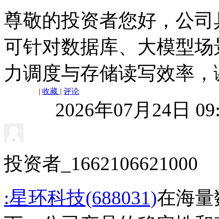
尊敬的投资者您好，公司
可针对数据库、大模型场
力调度与存储读写效率，
|
收藏
|
评论
2026年07月24日 09:
投资者_1662106621000
:星环科技(688031)
在海量