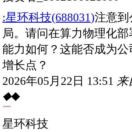
:星环科技(688031)
注意到
局。请问在算力物理化部
能力如何？这能否成为公
增长点？
2026年05月22日 13:51
来
◆
◆
星环科技