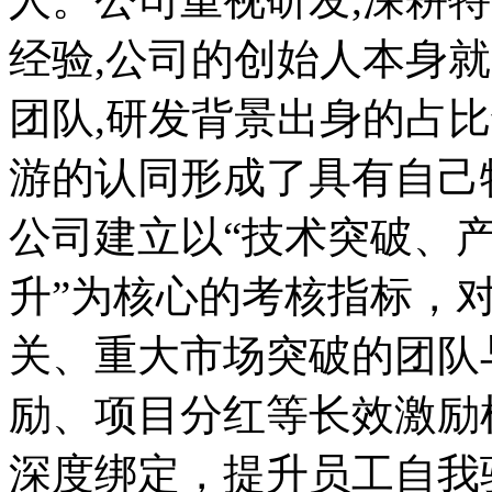
经验,公司的创始人本身
团队,研发背景出身的占
游的认同形成了具有自己
公司建立以“技术突破、
升”为核心的考核指标，
关、重大市场突破的团队
励、项目分红等长效激励
深度绑定，提升员工自我