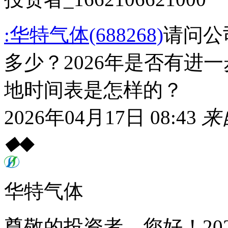
:华特气体(688268)
请问公
多少？2026年是否有进
地时间表是怎样的？
2026年04月17日 08:43
来
◆
◆
华特气体
尊敬的投资者，您好！20