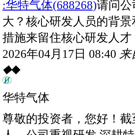
:华特气体(688268)
请问公
大？核心研发人员的背景
措施来留住核心研发人才
2026年04月17日 08:40
来
◆
◆
华特气体
尊敬的投资者，您好！截至
人。公司重视研发,深耕