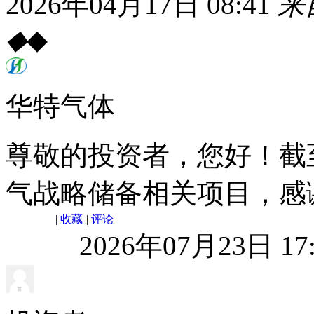
2026年04月17日 08:41
来
◆
◆
华特气体
尊敬的投资者，您好！截
气战略储备相关项目，感
|
收藏
|
评论
2026年07月23日 17: