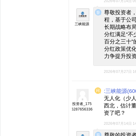
2026年07月14日 09
◆
◆
尊敬投资者
程，基于公
三峡能源
长期战略布
分红满足“不
百分之三十”
分红政策优
力争提升投
2026年07月27日 16
:三峡能源(600
无人化（少人
投资者_175
西北，估计
6287656336
资了吧？
2026年07月14日 14
◆
◆
尊敬的投资