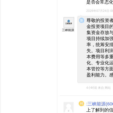
是否会常态
2026年07月24日 08
◆
◆
尊敬的投资
金投资项目
三峡能源
集资金存放
项目持续加
率，统筹安
失。项目利
本费用等多
化、专业化
本管控等方
盈利能力。
4小时前
来自
网站
:三峡能源(600
上了解到的信