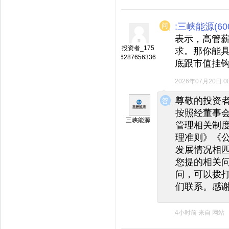
:三峡能源(600
表示，高管
投资者_175
求。那你能
6287656336
底跟市值挂
2026年07月20日 08
◆
◆
尊敬的投资
按照经董事
三峡能源
管理相关制
理准则》《
发展情况相
您提的相关
问，可以拨打投
们联系。感
4小时前
来自
网站