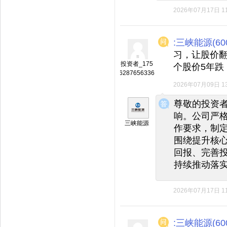
2026年07月17日 11
:三峡能源(600
习，让股价
投资者_175
个股价5年跌
6287656336
2026年07月09日 13
◆
◆
尊敬的投资
响。公司严
三峡能源
作要求，制
围绕提升核
回报、完善
持续推动落
2026年07月17日 11
:三峡能源(600