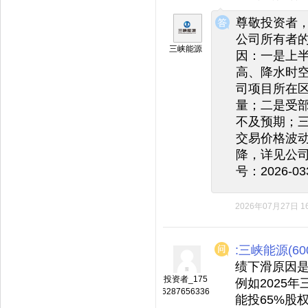
◆
◆
尊敬投资者，
公司所有者
三峡能源
因：一是上
高、降水时
司项目所在
量；二是受
不及预期；
交易价格波
降，详见公司
号：2026-
2026年07月27日 16
:三峡能源(600
绩下滑原因
投资者_175
例如2025
6287656336
能投65%股