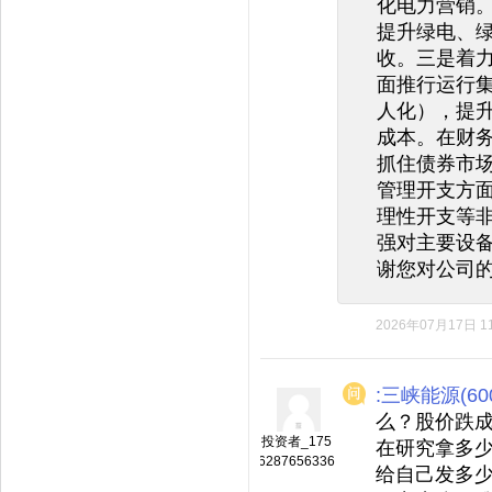
化电力营销
提升绿电、
收。三是着
面推行运行
人化），提
成本。在财
抓住债券市
管理开支方
理性开支等
强对主要设
谢您对公司
2026年07月17日 11
:三峡能源(600
么？股价跌
投资者_175
在研究拿多
6287656336
给自己发多