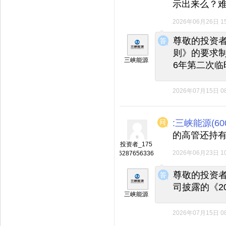
示出来么？
2026年06月26日 15
◆
◆
尊敬的投资
则》的要求制
三峡能源
6年第二次
2026年07月15日 08
:三峡能源(600
的高管还持
投资者_175
2026年06月23日 10
6287656336
◆
◆
尊敬的投资
司披露的《2
三峡能源
2026年07月15日 08