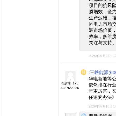
项目的抗风险
质增效，全
生产运维，
区电力市场
源市场价值
效率，多维度
关注与支持
2026年07月28日 17
:三峡能源(600
华电新能等
投资者_175
依然排在行业
6287656336
年更厉害，又
任追究办法
2026年07月16日 14
◆
◆