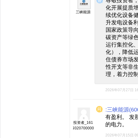
尊敬投资者
化开展提质
三峡能源
续优化设备
升发电设备
国家政策导
碳资产等绿
运行集控化
化），降低
住债券市场
性开支等非
理，着力控
2026年07月27日 16
:三峡能源(600
有盈利。 发
投资者_161
的电力。
9320700000
2026年07月15日 09