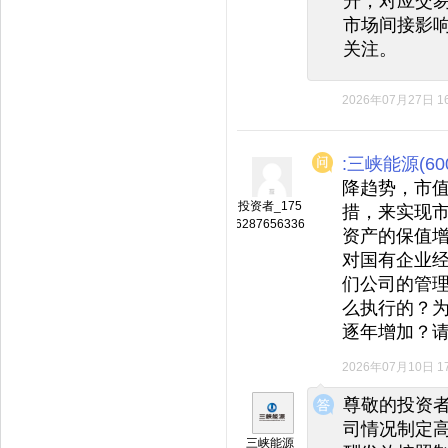
升，对应交
市场间接影
关注。
2026年07月27日 16
:三峡能源(600
降趋势，市值
投资者_175
措，来实现
6287656336
资产的保值
对国有企业
们公司的管
么执行的？
逐年增加？
2026年07月10日 17
◆
◆
尊敬的投资
司情况制定
三峡能源