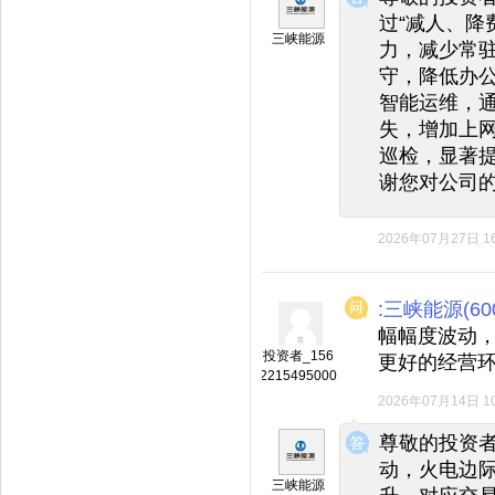
过“减人、降
三峡能源
力，减少常
守，降低办
智能运维，
失，增加上
巡检，显著
谢您对公司
2026年07月27日 16
:三峡能源(600
幅幅度波动
投资者_156
更好的经营
2215495000
2026年07月14日 10
◆
◆
尊敬的投资
动，火电边
三峡能源