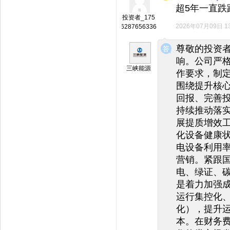
超5年一直跌
投资者_175
2026年07月09日 13
6287656336
◆
◆
尊敬的投资
响。公司严
三峡能源
作要求，制
围绕提升核
回报、完善
持续推动落
展提质增效
化设备健康
电设备利用
营销。紧跟
电、绿证、
是着力加强
运行集控化
化），提升
本。在财务