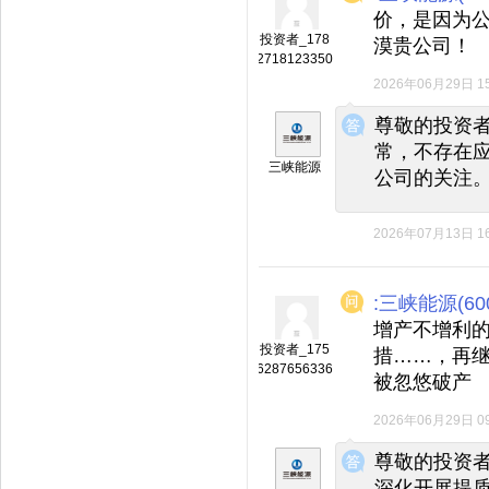
价，是因为
投资者_178
漠贵公司！
2718123350
2026年06月29日 15
◆
◆
尊敬的投资
常，不存在
三峡能源
公司的关注
2026年07月13日 16
:三峡能源(600
增产不增利
投资者_175
措……，再
6287656336
被忽悠破产
2026年06月29日 09
◆
◆
尊敬的投资
深化开展提