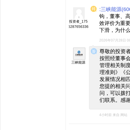
:三峡能源(600
钩，董事、
投资者_175
效评价为重要
6287656336
下滑，为什
2026年07月28日 08
◆
◆
尊敬的投资
按照经董事
三峡能源
管理相关制
理准则》《
发展情况相
您提的相关
问，可以拨打投
们联系。感
4小时前
来自
网站