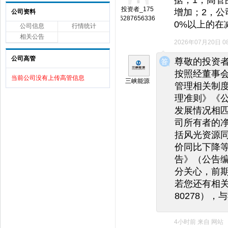
投资者_175
增加；2，公
公司资料
6287656336
0%以上的在
公司信息
行情统计
相关公告
2026年07月20日 08
◆
◆
公司高管
尊敬的投资
按照经董事
当前公司没有上传高管信息
三峡能源
管理相关制
理准则》《
发展情况相匹
司所有者的
括风光资源
价同比下降等
告》（公告编
分关心，前
若您还有相关
80278）
4小时前
来自
网站