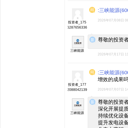
:三峡能源(600
2026年07月08日 08
投资者_175
6287656336
◆
◆
尊敬的投资
三峡能源
2026年07月17日 11
:三峡能源(600
增效的成果
投资者_177
2026年07月07日 14
2088042139
◆
◆
尊敬的投资
深化开展提
三峡能源
持续优化设
提升发电设