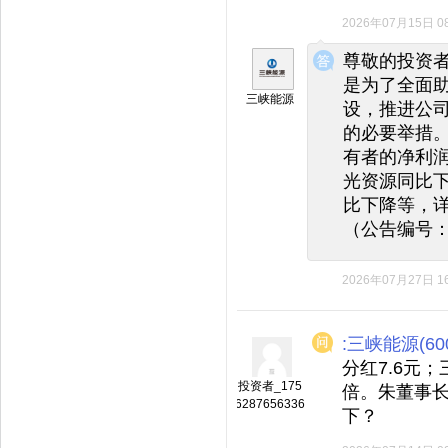
2026年07月15日 08
◆
◆
尊敬的投资者
是为了全面
三峡能源
设，推进公
的必要举措。
有者的净利
光资源同比
比下降等，详
（公告编号：
2026年07月27日 16
:三峡能源(600
分红7.6元；
投资者_175
倍。朱董事
6287656336
下？