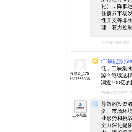
化），降低
住债券市场
性开支等非
理，着力控
4小时前
来自
网站
:三峡能源(600
低，三峡集
投资者_175
源？继续这
6287656336
润近100亿
2026年07月28日 10
◆
◆
尊敬的投资
济、市场环
三峡能源
业形势和挑
全力深化提