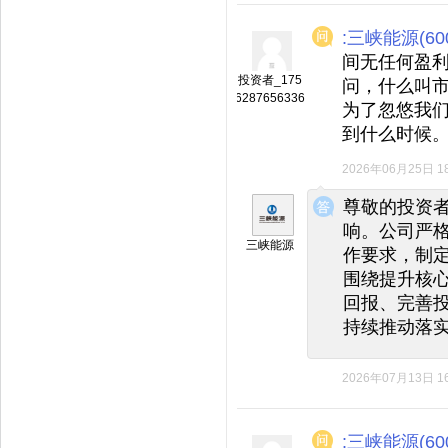
:三峡能源(600
间无任何盈
投资者_175
问，什么叫
6287656336
为了忽悠我
到什么时候
2026年06月25日 18
◆
◆
尊敬的投资
响。公司严
三峡能源
作要求，制
围绕提升核
回报、完善
持续推动落
2026年07月13日 16
:三峡能源(600