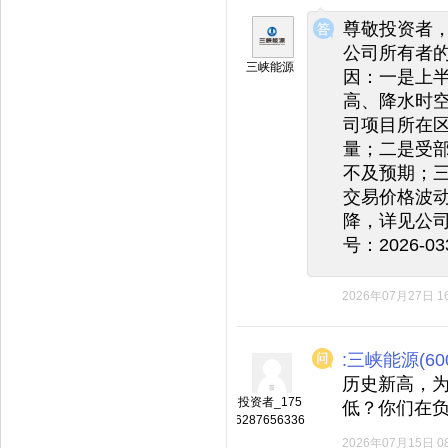
◆
◆
尊敬投资者，
公司所有者
三峡能源
因：一是上
高、降水时
司项目所在
量；二是受
不及预期；
交易价格波
降，详见公司
号：2026-
2026年07月27日 16
:三峡能源(600
历史新高，
投资者_175
低？你们在
6287656336
2026年07月15日 08