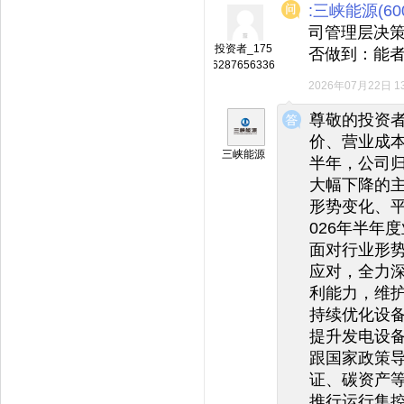
:三峡能源(600
司管理层决
投资者_175
否做到：能者
6287656336
2026年07月22日 13
◆
◆
尊敬的投资
价、营业成本
三峡能源
半年，公司
大幅下降的
形势变化、
026年半年度
面对行业形
应对，全力
利能力，维
持续优化设
提升发电设
跟国家政策
证、碳资产
推行运行集