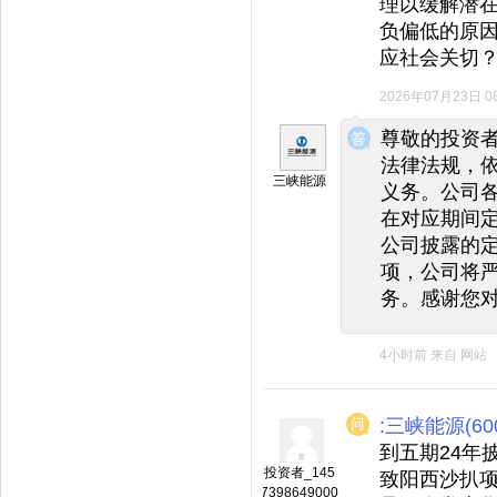
理以缓解潜
负偏低的原
应社会关切
2026年07月23日 08
◆
◆
尊敬的投资
法律法规，
三峡能源
义务。公司
在对应期间
公司披露的
项，公司将
务。感谢您
4小时前
来自
网站
:三峡能源(600
到五期24年
投资者_145
致阳西沙扒
7398649000