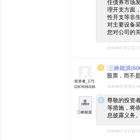
住债券市场
理开支方面
性开支等非
对主要设备
您对公司的
2026年07月17日 11
:三峡能源(600
股票，而不
投资者_175
2026年07月09日 08
6287656336
◆
◆
尊敬的投资
等措施，将
三峡能源
息披露义务
2026年07月17日 11