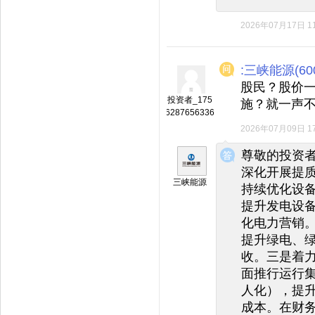
2026年07月17日 11
:三峡能源(600
股民？股价
投资者_175
施？就一声
6287656336
2026年07月09日 17
◆
◆
尊敬的投资
深化开展提
三峡能源
持续优化设
提升发电设
化电力营销
提升绿电、
收。三是着
面推行运行
人化），提
成本。在财