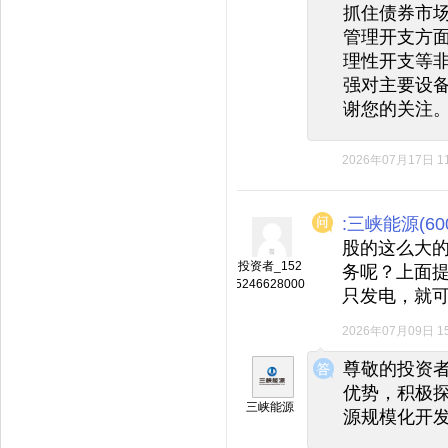
抓住债券市
管理开支方
理性开支等
强对主要设
谢您的关注
2026年07月17日 11
:三峡能源(600
股的这么大
投资者_152
务呢？上面
5246628000
只发电，就
2026年07月09日 15
◆
◆
尊敬的投资
优势，积极
三峡能源
源规模化开