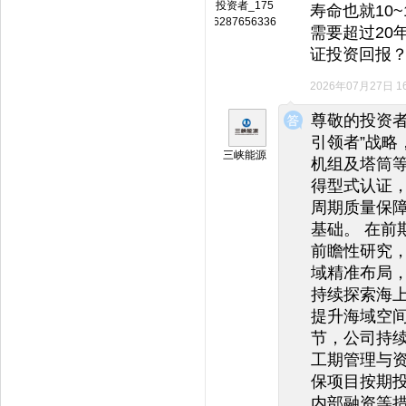
投资者_175
寿命也就10
6287656336
需要超过20
证投资回报
2026年07月27日 16
◆
◆
尊敬的投资者
引领者”战略
三峡能源
机组及塔筒
得型式认证，
周期质量保
基础。 在前
前瞻性研究
域精准布局
持续探索海
提升海域空间
节，公司持
工期管理与
保项目按期
内部融资等