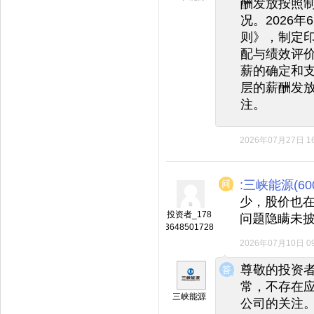
酬发放按照
况。2026
则》，制定
配与绩效评
薪的确定和
层的薪酬发
注。
2026年07月27日 16
:三峡能源(600
少，股价也
投资者_178
问题隐瞒未
3648501728
2026年07月10日 09
◆
◆
尊敬的投资
常，不存在
三峡能源
公司的关注