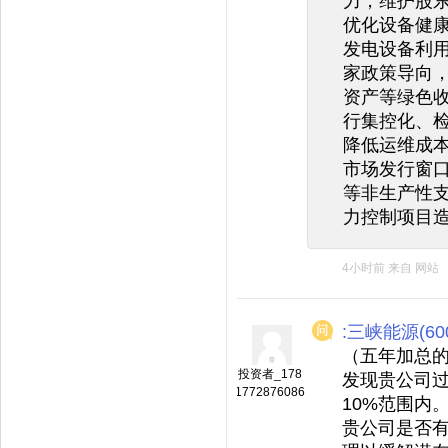
力，维护股
优化设备健
发电设备利
家政策导向
资产等绿色
行集控化、
降低运维成
市场发行窗
等非生产性
力控制项目
4小时前
来自
网站
:三峡能源(600
（五年加总的
投资者_178
发现贵公司
1772876086
10%范围内
贵公司是否