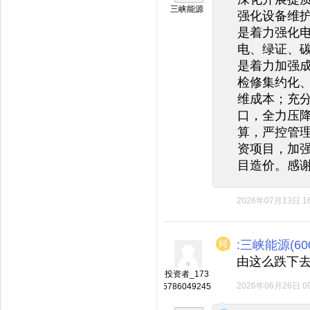
三峡能源
强化设备维
是着力强化
电、绿证、
是着力加强
检修集约化
维成本；充
口，全力压
算，严控管
资项目，加
目造价。感
2026年07月13日 16
:三峡能源(600
由这么跌下
投资者_173
2026年06月26日 09
5786049245
◆
◆