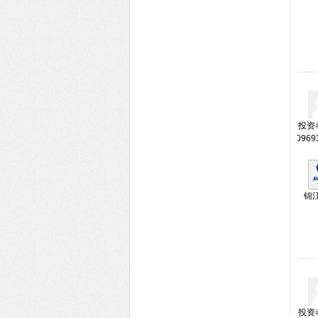
投资者
0969
锦
投资者