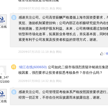
核管理层绩效是否相应扣减
2026年07月10日 09:21
来自
网站
◆
◆
感谢关注公司。公司高管薪酬严格遵循上海市国资委要求，
奖惩、激励机制紧密挂钩；公司内部正在积极研究提升内在
江在线
有效措施，坚决维护股东利益。未来，公司将继续通过加快
转型和市场化改革，拓展新业务增长点，夯实基本面，同时
索更有利于公司发展及投资者权益的管理方式，谢谢。
2026年07月15日 11:18
来自
网站
|
:锦江在线(600650)
公司如此二级市场强烈质疑许铭就任集
核因素，强烈要求让投资者荻悉考核条件？存在什么吗？
_147
2026年07月09日 14:32
来自
网站
221000
◆
◆
感谢关注公司。公司管理层考核体系严格按照国资要求进行
经营一切正常，不存在任何应披露而未披露信息，谢谢。
江在线