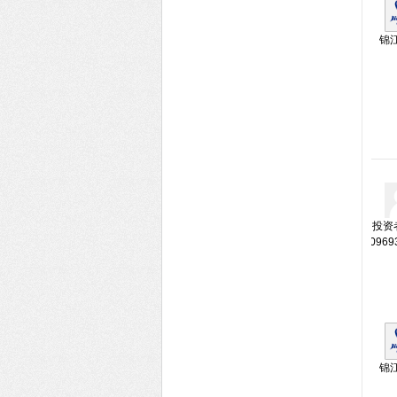
锦
投资者
0969
锦