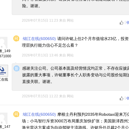
险。谢谢。
2026年07月15日 11:23
来自
网站
|
:锦江在线(600650)
请问许铭上任2个月市值缩水23亿，投
理层执行能力信心不足怎么看？
_149
2026年07月13日 13:46
来自
网站
371000
◆
◆
感谢关注公司。公司基本面及经营情况均正常，不存在应披
披露的重大事项，许铭董事长个人职务变动与公司股价短期
江在线
直接关联。谢谢。
2026年07月15日 11:22
来自
网站
|
:锦江在线(600650)
摩根士丹利预判2035年Robotaxi迎来万
场；小马智行斥资3000万布局重庆加快扩张；美国新泽西州
_147
激光雷达方案成为自动驾驶主流路线。许铭升任总裁2个月