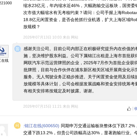
221000
缩水23亿元，年内缩水近46%，大幅跑输交运板块，国资委
次市值大幅缩水有无考核约束？请问：公司手握上海Robotax
18.8亿元闲置资金，是否会抢抓行业机遇，扩大上海区域Robo
放规模？
2026年07月13日 10:03
来自
网站
◆
◆
感谢关注公司。目前公司内部正在积极研究提升内在价值的
施，坚决维护股东利益。公司下属锦江出租是上海市首批获
江在线
网联汽车示范运营牌照的企业，2025年7月作为首批企业获
批牌照，目前与合作伙伴在浦东新区相关区域开展商业化示
服务。无人驾驶业务正稳步推进。关于闲置资金使用及后续
放规模等具体计划，公司会根据发展战略和资金安排统筹考
有相关安排将按规定及时披露。谢谢。
2026年07月15日 11:21
来自
网站
|
:锦江在线(600650)
同期申万交通运输板块整体仅下跌7.2%
交通下跌13.2%，但贵公司跌幅高达30%，显著跑输行业。