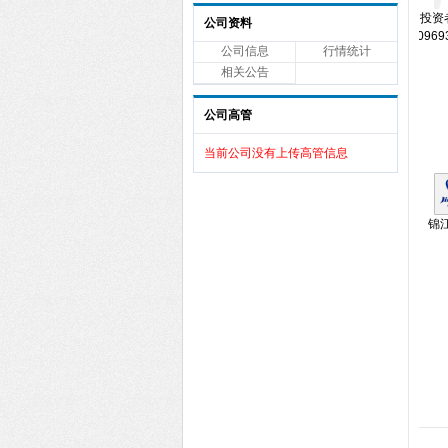
投资者
公司资料
0969
公司信息
行情统计
相关公告
公司高管
当前公司没有上传高管信息
锦