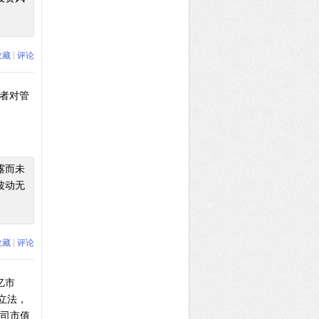
|
收藏
评论
资者对管
露而未
波动无
|
收藏
评论
亿市
立法，
公司市值