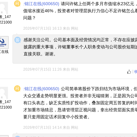
:锦江在线(600650)
请问许铭上任两个多月市值缩水23亿元
值缩水接近46%，投资者对管理层执行力信心不足许铭怎么
_147
问题？
221000
2026年07月13日 16:13
来自
网站
◆
◆
感谢关注公司。公司基本面及经营情况均正常，不存在应披
披露的重大事项，许铭董事长个人职务变动与公司股价短期
江在线
直接关联。谢谢。
2026年07月15日 11:26
来自
网站
|
:锦江在线(600650)
公司简单将股价下跌归结为市场环境，
大众交通走势明显更强。投资者并非无端猜测，正是因为公
_147
有口头表态，缺乏实质性扩投动作，叠加固定周五答复的时
221000
才加重市场猜忌，恳请管理层正视问题，拿出经营层面实质
要只套用固定话术回复中小投资者。
2026年07月13日 14:14
来自
网站
◆
◆