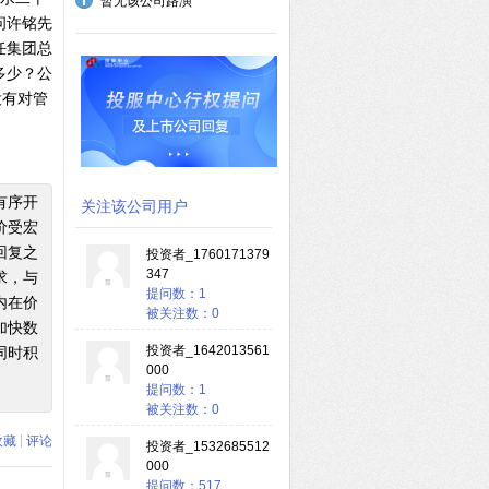
暂无该公司路演
问许铭先
任集团总
多少？公
没有对管
有序开
关注该公司用户
价受宏
回复之
投资者_1760171379
347
求，与
提问数：1
内在价
被关注数：0
加快数
投资者_1642013561
同时积
000
提问数：1
被关注数：0
|
收藏
评论
投资者_1532685512
000
提问数：517