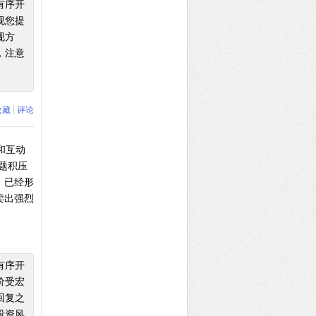
有序开
视您提
规方
，注意
|
收藏
评论
和互动
题积压
，已经形
卖出强烈
有序开
价受宏
回复之
投资风