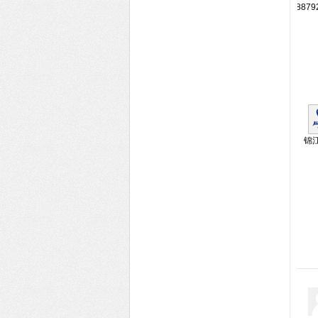
8879
锦