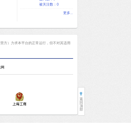
被关注数：0
更多...
运营方）力求本平台的正常运行，但不对其适用
息网
返
回
顶
部