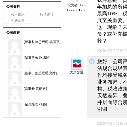
投资者_178
年加总的所得
公司资料
1772801230
最高10%。
公司信息
行情统计
展至关重要
相关公告
这一现象？
公司高管
负？或补充
释？
[董事长兼总经理 杨国平]
2026年08月05日 10
◆
◆
[副董事长 赵纬纶]
您好，公司
法规合规经
大众交通
[董事、副总经理 顾华]
作均接受税
业务布局，
构、税收政
[监事长 袁丽敏]
天然差异，
并层面综合
[副总经理 张静]
谢谢！
2026年08月06日 18