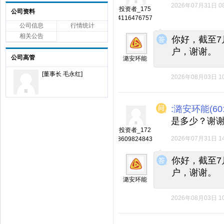
2026年07月31日 08
投资者_175
公司资料
4116476757
公司信息
行情统计
◆
◆
相关公告
你好，截至7
户，谢谢。
公司高管
潞安环能
[董事长 毛永红]
2026年08月03日 10
:潞安环能(601
是多少？谢
投资者_172
2026年07月31日 14
8609824843
◆
◆
你好，截至7
户，谢谢。
潞安环能
2026年08月03日 10