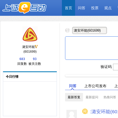
首页
问答
投票
观点
潞安环能
(601699)
683
93
回复数
被关注数
验证码
今日行情
问答
上市公司发布
上
最新答复
最新提问
热推问答
:潞安环能(601