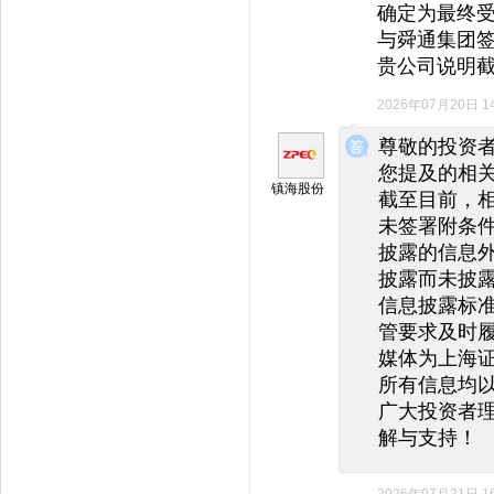
确定为最终受
与舜通集团签
贵公司说明
2026年07月20日 14
◆
◆
尊敬的投资
您提及的相
镇海股份
截至目前，
未签署附条
披露的信息
披露而未披
信息披露标
管要求及时
媒体为上海
所有信息均
广大投资者
解与支持！