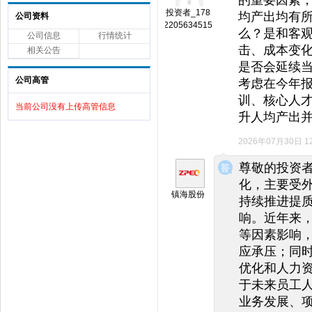
投资者_178
均产出均有
公司资料
2205634515
么？是和客
公司信息
行情统计
击、成本变化
相关公告
是否会延续当
公司高管
考虑在今年
训、核心人
当前公司没有上传高管信息
升人均产出
2026年07月30日 12
◆
◆
尊敬的投资者
化，主要受
镇海股份
持续推进提
响。近年来
等因素影响
应承压；同
优化和人力资
于未来员工
业务发展、