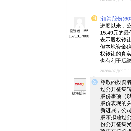
2026年07月21日 16
:镇海股份(603
进度以来，
投资者_155
15.49元
1671317000
表示股权转
但本地资金
权转让的真
也有利于后
2026年07月09日 11
◆
◆
尊敬的投资
过公开征集
镇海股份
股份事项（
股价表现的关
新进展，公司
股东拟通过
份公开征集