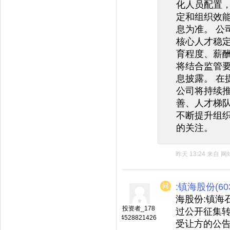
化人员配置
定和组织效
息为准。 公
核心人才稳
育程度、薪
将结合监管
息披露。 在
公司将持续
善、人才梯
不断提升组织
的关注。
昨天 13:24
来自
网
:镇海股份(603
海股份:镇海
投资者_178
过公开征集
4528821426
受让方的公告