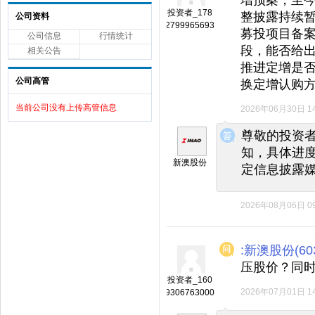
投资者_178
整披露持续暂缓
公司资料
2799965693
募投项目备
公司信息
行情统计
段，能否给出明
相关公告
推进定增是
公司高管
换定增认购
当前公司没有上传高管信息
2026年06月30日 14
◆
◆
尊敬的投资者
知，具体进
新澳股份
定信息披露
2026年08月06日 09
:新澳股份(603
压股价？同
投资者_160
2026年07月01日 14
9306763000
◆
◆