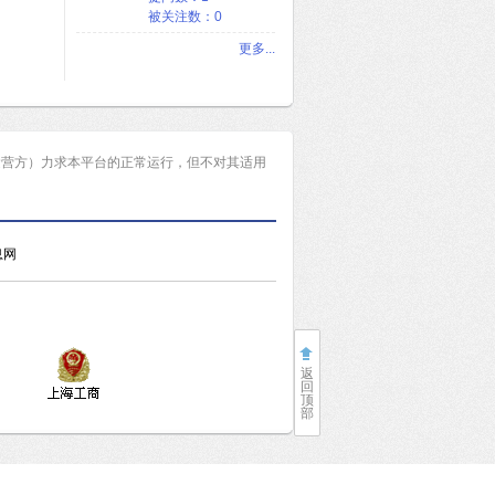
被关注数：0
更多...
运营方）力求本平台的正常运行，但不对其适用
息网
返
回
顶
部