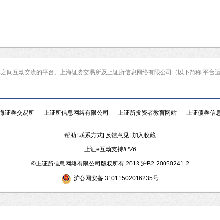
体之间互动交流的平台。上海证券交易所及上证所信息网络有限公司（以下简称:平台
海证券交易所
上证所信息网络有限公司
上证所投资者教育网站
上证债券信
帮助
|
联系方式
|
反馈意见
|
加入收藏
上证e互动支持
IPV6
©
上证所信息网络有限公司版权所有 2013
沪B2-20050241-2
沪公网安备 31011502016235号