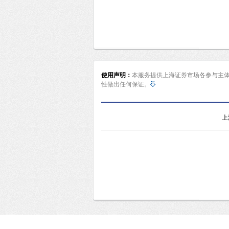
使用声明：
本服务提供上海证券市场各参与主
性做出任何保证。
上