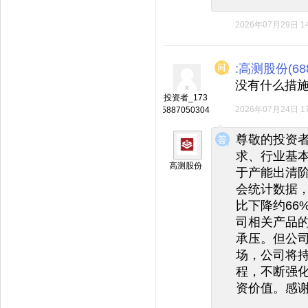
2026年07月29日 14
:高测股份(688
没有什么措
投资者_173
2026年07月24日 17
5887050304
◆
◆
尊敬的投资
求、行业基
高测股份
于产能出清
会统计数据，
比下降约66
司相关产品
承压。但公
场，公司将
程，不断强
资价值。感