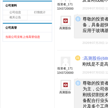
投资者_171
公司资料
2026年07月03日 12
0243720000
公司信息
行情统计
◆
◆
相关公告
尊敬的投资
备，具备超
公司高管
高测股份
应用于玻璃
当前公司没有上传高管信息
2026年07月29日 14
:高测股份(688
刚线是不是
投资者_171
2026年07月03日 12
0243720000
◆
◆
尊敬的投资
为主，公司
高测股份
刚线切割技
备配合行业
片及多个工