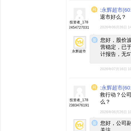
:永辉超市(601
退市好么？
投资者_178
2026年06月26日 14
2454727031
◆
◆
您好，股价
营稳定，已
永辉超市
计报告，无S
2026年07月16日 10
:永辉超市(601
救行动？公
投资者_178
么？
2383476191
2026年06月26日 10
◆
◆
您好，公司
关注。