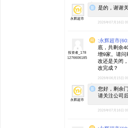
◆
◆
是的，谢谢
永辉超市
2026年07月16日 09
:永辉超市(601
底，共剩余4
投资者_178
增9家。请问
1276606185
改还是关闭
改完成？
2026年06月15日 09
◆
◆
您好，剩余
请关注公司
永辉超市
2026年07月16日 09