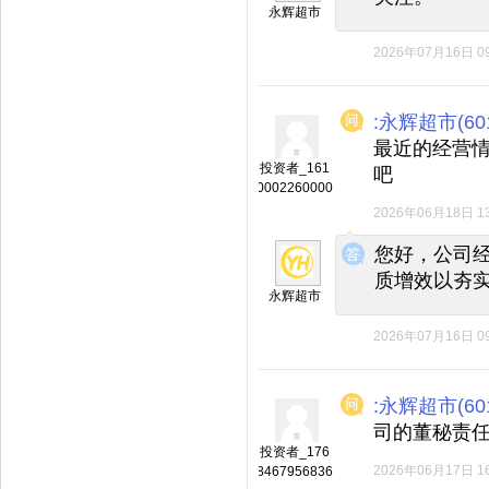
永辉超市
2026年07月16日 09
:永辉超市(601
最近的经营
投资者_161
吧
0002260000
2026年06月18日 13
◆
◆
您好，公司
质增效以夯
永辉超市
2026年07月16日 09
:永辉超市(601
司的董秘责
投资者_176
2026年06月17日 16
8467956836