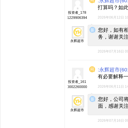
:永辉超市(601
打算吗？如
投资者_178
2026年06月12日 10
1229906394
◆
◆
您好，如有
务，谢谢关
永辉超市
2026年07月16日 09
:永辉超市(601
有必要解释
投资者_161
2026年06月11日 14
0002260000
◆
◆
您好，公司
面，感谢关
永辉超市
2026年07月16日 09