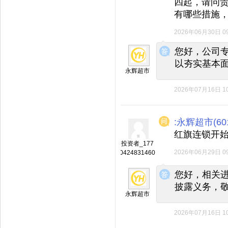
四起，请问
有哪些措施
2026年06月30日 09
◆
◆
您好，公司
以夯实基本
永辉超市
2026年07月16日 10
:永辉超市(601
红旗连锁开
投资者_177
2026年06月29日 09
0424831460
◆
◆
您好，相关
披露义务，
永辉超市
2026年07月16日 10