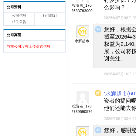
投资者_170
么影响？
公司资料
3683783000
公司信息
行情统计
2026年07月08日 08
相关公告
◆
◆
您好，根据公
公司高管
截至2026
永辉超市
权益为2,14
当前公司没有上传高管信息
展，公司将
谢关注。
2026年07月16日 10
:永辉超市(601
资者的提问
投资者_178
他们还能去
2739590576
2026年06月30日 13
◆
◆
您好，感谢