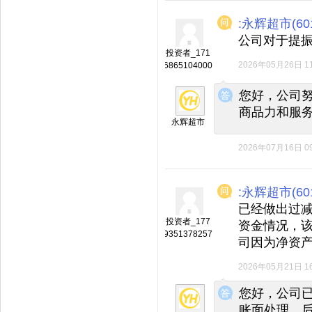
:永辉超市(601
公司对于提
投资者_171
2026年05月26日 11
6865104000
◆
◆
您好，公司
商品力和服
永辉超市
2026年07月16日 09
:永辉超市(601
已经做出过
投资者_177
资金情况，
9351378257
司因为净资产
2026年05月21日 16
◆
◆
您好，公司
账面处理。