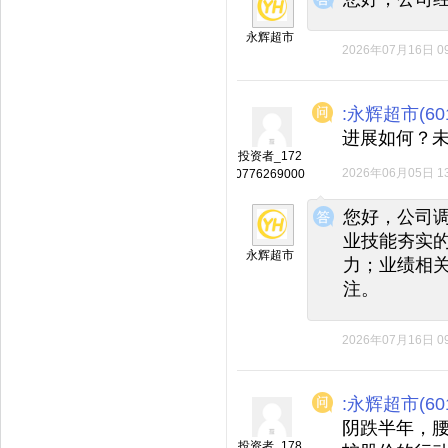
永辉超市
2026年07月16日 09
:永辉超市(601
进展如何？
投资者_172
2026年06月05日 13
0776269000
◆
◆
您好，公司
业技能夯实
永辉超市
力；业绩相
注。
2026年07月16日 09
:永辉超市(601
阴跌半年，
投资者_178