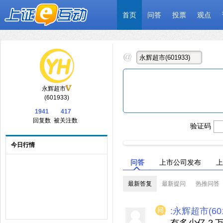
首页
问答
投票
观点
永辉超市
(601933)
1941
417
回复数
被关注数
验证码
今日行情
问答
上市公司发布
上
最新答复
最新提问
热推问答
:永辉超市(601
有多少亿？万