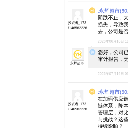
:永辉超市(601
阴跌不止，
投资者_173
损失，导致
6146582228
去，公司是否
2026年06月10日 12
◆
◆
您好，公司
审计报告，无
永辉超市
2026年07月16日 09
:永辉超市(601
在加码供应
投资者_173
链体系，降
6146582228
管理层，对
与挑战？这
持续影响？