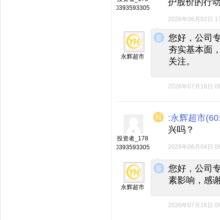
护股价的行
0393593305
2026年06月02日 17
◆
◆
您好，公司
夯实基本面
永辉超市
关注。
2026年07月16日 09
:永辉超市(601
兴吗？
投资者_178
2026年06月04日 08
0393593305
◆
◆
您好，公司
素影响，感
永辉超市
2026年07月16日 09