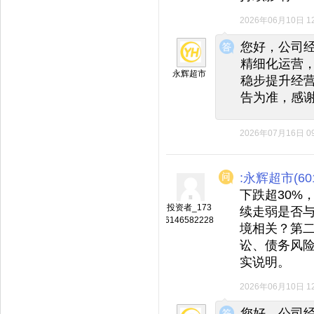
2026年06月10日 12
◆
◆
您好，公司
精细化运营
永辉超市
稳步提升经
告为准，感
2026年07月16日 09
:永辉超市(601
下跌超30%
投资者_173
续走弱是否
6146582228
境相关？第
讼、债务风
实说明。
2026年06月10日 12
◆
◆
您好，公司