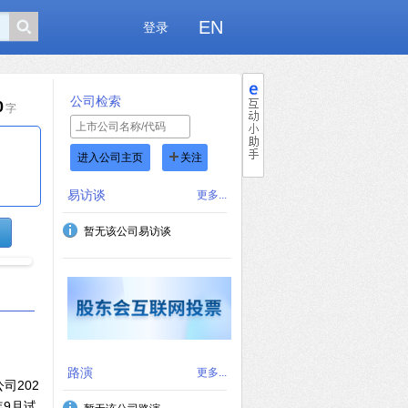
EN
登录
公司检索
0
字
进入公司主页
关注
易访谈
更多...
暂无该公司易访谈
路演
更多...
司202
年9月试