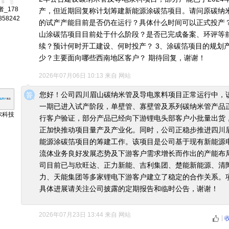
_178
产，但近期回复称计划筹建新能源涂碳箔项目。请问原碳纳
858242
的试产产能目前是否仍在运行？具体什么时间可以正式投产？
山涂碳箔项目目前处于什么阶段？是否已完成备案、环评等
续？预计何时开工建设、何时投产？ 3、涂碳箔项目的规划
少？主要面向哪些西南地区客户？ 期待回复，谢谢！
2026年07月06日 10:13
来自
网站
◆
◆
您好！公司四川眉山碳纳米管及导电浆料项目正常运行中，
一期已进入试产阶段，单壁管、寡壁管及系列碳纳米管产品
尔科技
行客户验证，部分产品已经向下游锂电头部客户小批量出货
正加快推动项目量产及产业化。同时，公司正稳步推进四川
能源涂碳箔项目的筹建工作。该项目是公司基于现有新能源
流体业务良好发展态势及下游客户需求增长而作出的产能布
司目前已与欣旺达、正力新能、吉利集团、楚能新能源、清
力、天能集团等多家锂电下游客户建立了稳定的合作关系。
具体进展请关注公司披露的定期报告和临时公告，谢谢！
2026年07月23日 13:44
来自
网站
|