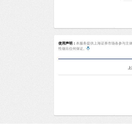
使用声明：
本服务提供上海证券市场各参与主
性做出任何保证。
上