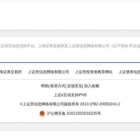
体之间互动交流的平台。上海证券交易所及上证所信息网络有限公司（以下简称:平台
海证券交易所
上证所信息网络有限公司
上证所投资者教育网站
上证债券信
帮助
|
联系方式
|
反馈意见
|
加入收藏
上证e互动支持
IPV6
©
上证所信息网络有限公司版权所有 2013
沪B2-20050241-2
沪公网安备 31011502016235号