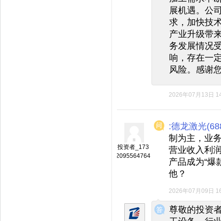
展机遇。公
求，加快技
产业升级带
务发展情况
响，存在一
风险。感谢
2026年07月13日 14
:德龙激光(688
制为主，业务
投资者_173
营业收入利
2095564764
产品成为“爆
他？
2026年07月09日 16
◆
◆
尊敬的投资