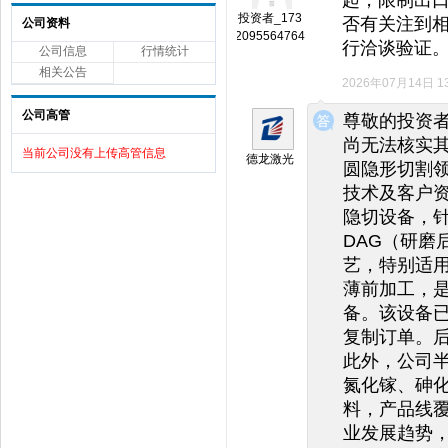
投资者_173
否有关注到
公司资料
2095564764
行洽谈验证
公司信息
行情统计
相关公告
2026年07月14日 13
◆
◆
公司高管
尊敬的投资
尚无法核实
当前公司没有上传高管信息
德龙激光
圆隐形切割
技术及客户
隐切设备，针
DAG（研磨
艺，特别适用
薄前加工，
备。该设备
复制订单。
此外，公司
氮化镓、砷
料，产品线
业发展趋势