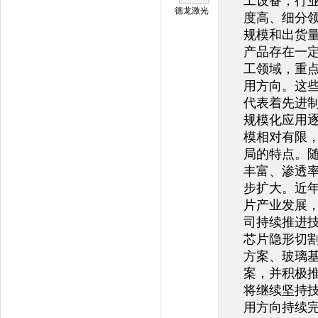
工设备，行
德龙激光
度高、细分
规模和出货
产品存在一
工领域，重
用方向。这
代表着先进
规模化应用
模相对有限
局的特点。
丰富、渗透
步扩大。近年
片产业发展
司持续推进
芯片隐形切割
方案、玻璃
案，并积极
将继续坚持
用方向持续