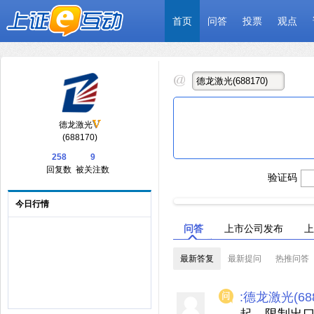
首页
问答
投票
观点
德龙激光
(688170)
258
9
回复数
被关注数
验证码
今日行情
问答
上市公司发布
上
最新答复
最新提问
热推问答
:德龙激光(688
起，限制出