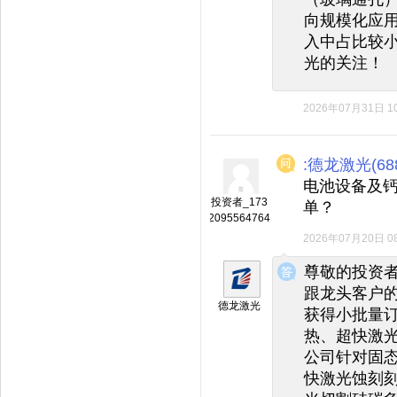
向规模化应
入中占比较
光的关注！
2026年07月31日 10
:德龙激光(688
电池设备及
投资者_173
单？
2095564764
2026年07月20日 08
◆
◆
尊敬的投资
跟龙头客户
德龙激光
获得小批量
热、超快激
公司针对固
快激光蚀刻