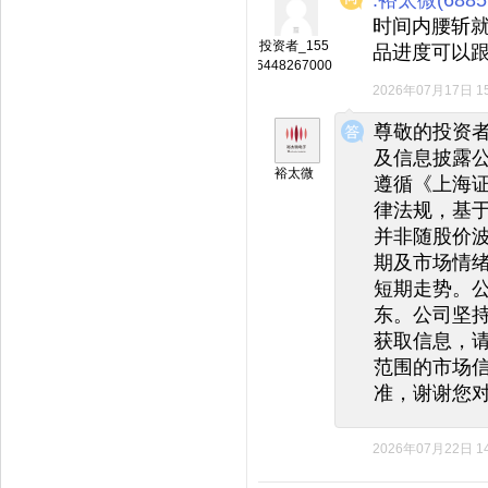
时间内腰斩
投资者_155
品进度可以
6448267000
2026年07月17日 15
◆
◆
尊敬的投资
及信息披露
裕太微
遵循《上海
律法规，基
并非随股价
期及市场情
短期走势。
东。公司坚
获取信息，
范围的市场
准，谢谢您
2026年07月22日 14