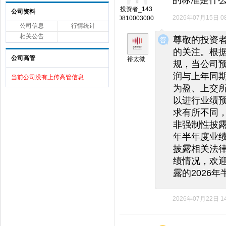
投资者_143
公司资料
2026年07月15日 08
0810003000
公司信息
行情统计
◆
◆
相关公告
尊敬的投资
的关注。根
公司高管
裕太微
规，当公司
润与上年同期
当前公司没有上传高管信息
为盈、上交
以进行业绩预
求有所不同
非强制性披露
年半年度业
披露相关法
绩情况，欢迎
露的2026
2026年07月22日 14