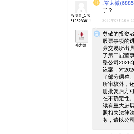
:裕太微(6885
了？
投资者_176
2026年07月16日 11
6125283811
◆
◆
尊敬的投资
股票事项的进
裕太微
券交易所出具
了第二届董
整公司202
议案，对20
了部分调整
所审核外，
册批复后方
在不确定性
续有重大进
照相关法律
务，请以公