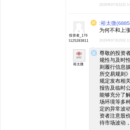
2026年07月22日 14
:裕太微(6885
为何不和上
投资者_176
2026年07月20日 13
6125283811
◆
◆
尊敬的投资
规性与及时
裕太微
则履行信息
所交易规则
规定发布相
报告及临时
能够充分了
场环境等多
定的异常波
资者注意股
待市场波动