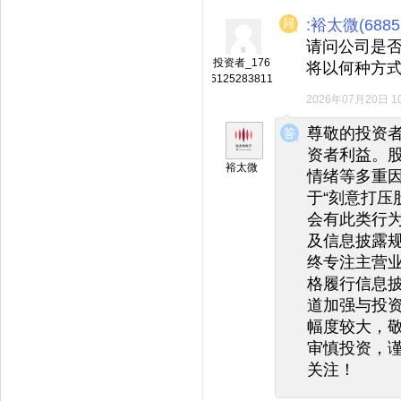
:裕太微(6885
请问公司是
投资者_176
将以何种方
6125283811
2026年07月20日 10
◆
◆
尊敬的投资
资者利益。
裕太微
情绪等多重
于“刻意打压
会有此类行
及信息披露
终专注主营
格履行信息
道加强与投
幅度较大，
审慎投资，
关注！