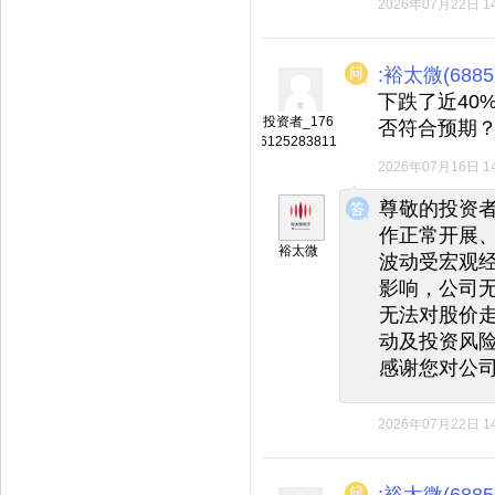
2026年07月22日 14
:裕太微(6885
下跌了近40
投资者_176
否符合预期
6125283811
2026年07月16日 14
◆
◆
尊敬的投资
作正常开展
裕太微
波动受宏观
影响，公司
无法对股价
动及投资风
感谢您对公
2026年07月22日 14
:裕太微(6885