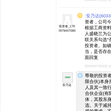
2026年07月13日 11
:安乃达(6033
资者，公司今
投资者_178
根据工商资
2979447080
人盛晓兰为
联关系勾选"
投资者。如
当，是否存
面回复
2026年07月02日 16
◆
◆
尊敬的投资者
限合伙)本身
安乃达
人及其一致
合伙企业(有
体，其股东
选。关于减