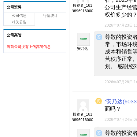
投资者_161
公司生产经
公司资料
8896916000
权价多少的
公司信息
行情统计
相关公告
2026年07月23日 11
◆
◆
公司高管
尊敬的投资
常，市场环
当前公司没有上传高管信息
安乃达
成本和销售
营秩序正常
划。 感谢您
2026年07月28日 14
:安乃达(6033
面吗？
投资者_161
2026年07月24日 08
8896916000
◆
◆
尊敬的投资