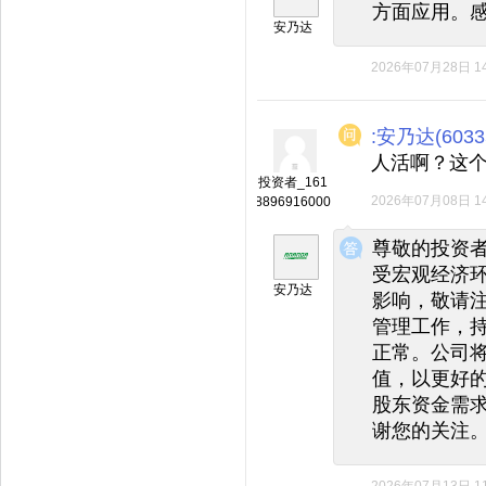
方面应用。
安乃达
2026年07月28日 14
:安乃达(6033
人活啊？这
投资者_161
2026年07月08日 14
8896916000
◆
◆
尊敬的投资
受宏观经济
安乃达
影响，敬请
管理工作，
正常。公司
值，以更好
股东资金需
谢您的关注