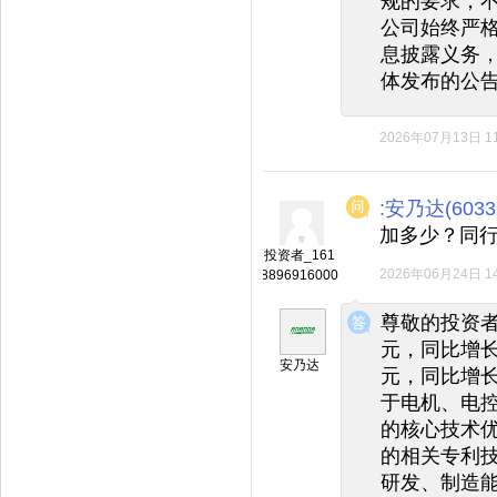
规的要求，
公司始终严
息披露义务
体发布的公
2026年07月13日 11
:安乃达(6033
加多少？同
投资者_161
2026年06月24日 14
8896916000
◆
◆
尊敬的投资者您
元，同比增长1
安乃达
元，同比增长
于电机、电
的核心技术
的相关专利技
研发、制造