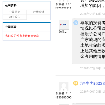
投资者_177
增加的原因，
公司资料
2373427311
公司信息
行情统计
2026年04月13日 09
相关公告
◆
◆
尊敬的投资者
公司高管
情况以公司2
迪生力
控股子公司
当前公司没有上传高管信息
广东威玛的
土地收储款
上述其他应
金占用的情
2026年07月30日 16
:迪生力(6033
2026年06月08日 10
投资者_157
4230886000
◆
◆