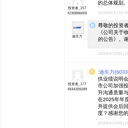
的总体规划
投资者_157
2026年06月23日 08
4230886000
◆
◆
尊敬的投资
《公司关于收
迪生力
的公告》。
2026年07月30日 16
:迪生力(6033
供业绩说明
投资者_177
市公司加强
4934309289
升沟通质量
在2025年
并提供会后
度？感谢您
2026年04月09日 11