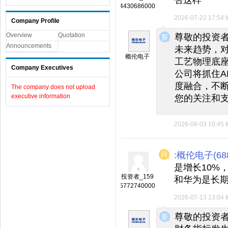
4430686000
2026-07-22 17:54
Company Profile
◆
◆
Overview
Quotation
尊敬的投资
Announcements
未来趋势，对
概伦电子
工艺物理底
Company Executives
公司将抓住A
度融合，不断
The company does not upload
executive information
您的关注和
2026-08-03 10:45
:概伦电子(688
是增长10%
投资者_159
和华为是长
5772740000
2026-07-13 13:04
◆
◆
尊敬的投资