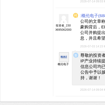
2026-07-14 09:03
:概伦电子(688
公司的文章称
投资者_150
豪购背后，E
9695062000
公司并购提
息，并且希
2026-07-03 14:15
◆
◆
尊敬的投资者
IP产业持续
概伦电子
信息公司均
公告中予以
持，谢谢！
2026-07-14 09:04