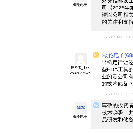
财务指标发
概伦电子
司《2026
请以公司相
的关注和支
2026-07-14 09:04
:概伦电子(688
出韬定律让
投资者_178
些EDA工具
2632027945
业的贵公司
的技术储备
2026-07-08 09:06
◆
◆
尊敬的投资者
技术趋势，
概伦电子
品研发和储