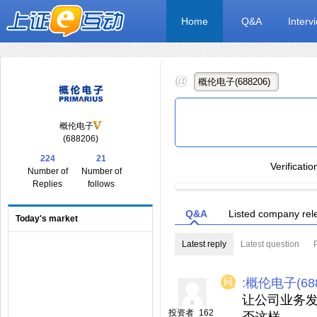
Home
Q&A
Interv
概伦电子
(688206)
224
21
Verificati
Number of
Number of
Replies
follows
Q&A
Listed company rel
Today's market
Latest reply
Latest question
:概伦电子(688
让公司业务发
投资者_162
否这样