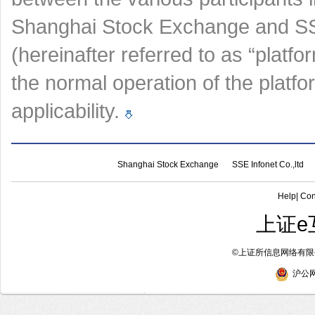
Shanghai Stock Exchange and SSE
(hereinafter referred to as “platfo
the normal operation of the platf
applicability.
Shanghai Stock Exchange
SSE Infonet Co.,ltd
Help
|
Con
上证e
©
上证所信息网络有限公
沪公网