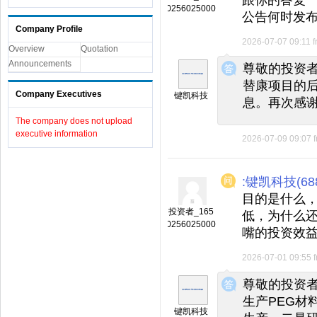
0256025000
公告何时发
Company Profile
2026-07-07 09:11
f
Overview
Quotation
◆
◆
Announcements
尊敬的投资
替康项目的
Company Executives
键凯科技
息。再次感
The company does not upload
executive information
2026-07-09 09:07
:键凯科技(688
目的是什么
投资者_165
低，为什么
0256025000
嘴的投资效
2026-07-01 09:55
◆
◆
尊敬的投资
生产PEG材
键凯科技