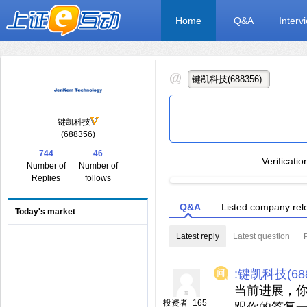
Home
Q&A
Interv
键凯科技
(688356)
744
46
Verificati
Number of
Number of
Replies
follows
Q&A
Listed company rel
Today's market
Latest reply
Latest question
:键凯科技(688
当前进展，你
投资者_165
跟你的答复