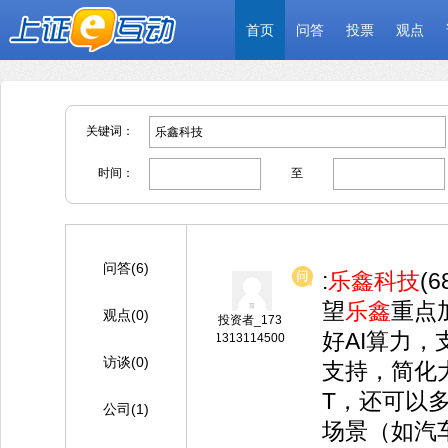
首页
问答
投票
观点
关键词：
时间：
至
问答(6)
:
乐鑫科技
(
望
乐鑫
重点
观点(0)
投资者_173
好AI算力，支
1313114500
访谈(0)
支持，简化大
T，还可以
公司(1)
场景（如汽