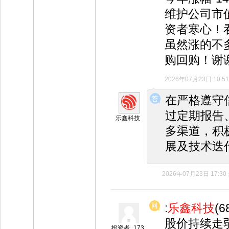
维护公司市
资者寒心！
虽然涨的不
购回购！谢
2026年07月23日 10:51
◆
◆
在严格遵守
过定期报告
乐鑫科技
多渠道，积
展及技术迭
2026年07月23日 17:30
:
乐鑫科技
(
股价持续走
投资者_173