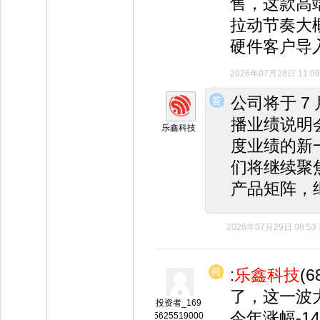
售，这款高
拉动节奏大
硬件客户导
2026年07月28日 11:09
◆
◆
公司将于 7
播业绩说明
乐鑫科技
度业绩的新
们将继续聚焦
产品矩阵，
2026年07月29日 08:53
:
乐鑫科技
(
了，这一波
投资者_169
今年涨幅-
5625519000