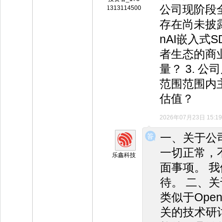
公司现阶段
1313114500
存在尚未披露
nAI嵌入式
者生态的商
量？ 3. 
范围范围内
估值？
2026年07月23日 15:19
◆
◆
一、关于公
一切正常，
乐鑫科技
面事项。 我
待。 二、关
类似于Open
关的技术研