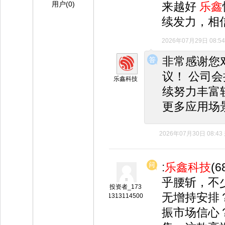
用户(0)
来越好
乐鑫
续发力，相
2026年07月29日 08:54
◆
◆
非常感谢您
议！ 公司
乐鑫科技
续努力丰富
更多应用场
2026年07月30日 08:43
:
乐鑫科技
(
乎腰斩，不
投资者_173
无增持安排
1313114500
振市场信心？