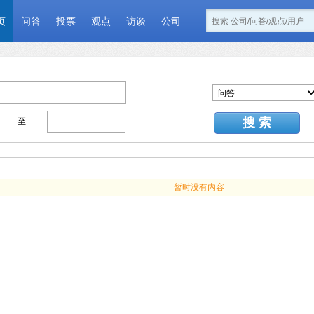
页
问答
投票
观点
访谈
公司
搜 索
至
暂时没有内容