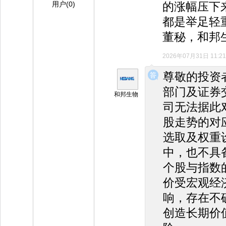
用户(0)
的涨幅压下
都是举足轻
董秘，和邦
2026年07月31日 11:21
◆
◆
尊敬的投资
部门及证券
和邦生物
司无法据此
股走势的对
选取及权重
中，也不具
个股与指数
价受宏观经
响，存在不
创造长期价