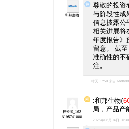
尊敬的投资
与阶段性成
和邦生物
信息披露公
相关进展将
年度报告》预
留意。 截
准确性的不
注。
昨天 17:50
来自
Android
:和邦生物(
6
局，产品产
投资者_162
6195741000
2026年08月04日 10:30
◆
◆