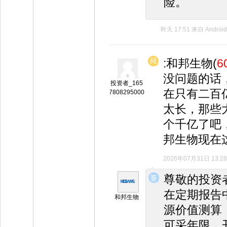
险。
昨天 17:51
来自
Android
:和邦生物(
6
没问题的话
投资者_165
在只有二百
7808295000
太长，那些
个千亿了吧
邦生物现在
2026年07月31日 13:28
◆
◆
尊敬的投资
在定期报告
和邦生物
源价值测算
可采年限、