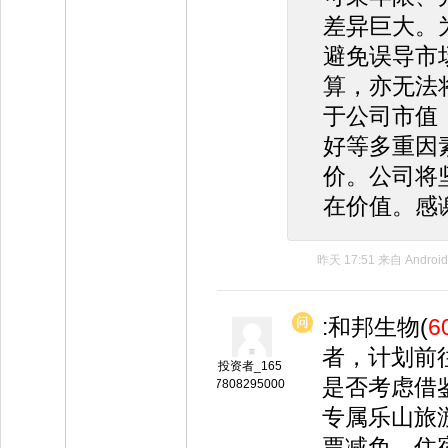
差异巨大。
避免误导市
算，亦无法
于公司市值
好等多重因
价。公司将
在价值。感
昨天 17:51
来自
Android
:和邦生物(
6
者，计划前
投资者_165
是否考虑借
7808295000
专属乐山旅
票减免、住