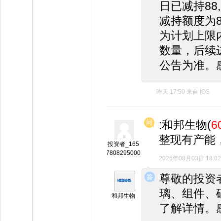
日已减持88
减持额度为8
为计划上限
数量，后续
公告为准。
昨天 17:50
来自
IOS
:和邦生物(
6
整现有产能
投资者_165
7808295000
2026年08月03日 18:02
◆
◆
尊敬的投资
璃、组件、
和邦生物
了解详情。