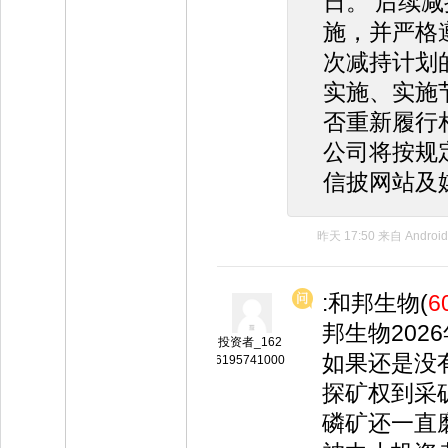
日。 后续
施，并严格
次减持计划
实施、实施
否重新履行
公司将按规
信披网站及
昨天 17:50
来自
Android
:和邦生物(
6
邦生物20
投资者_162
如果还是没
6195741000
探矿权到采
磷矿还一直