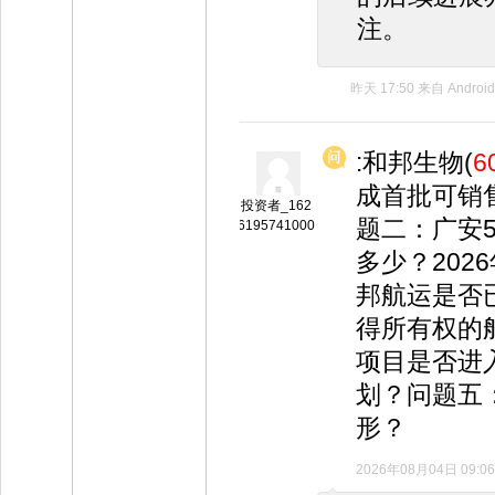
注。
昨天 17:50
来自
Android
:和邦生物(
6
成首批可销
投资者_162
题二：广安
6195741000
多少？202
邦航运是否
得所有权的
项目是否进
划？问题五
形？
2026年08月04日 09:06
◆
◆