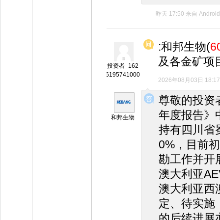
昨天 17:50
来自
Android
:和邦生物(
6
及各金矿项
投资者_162
6195741000
2026年08月03日 18:17
◆
◆
尊敬的投资
年度报告》
和邦生物
持有四川省
0%，目前
勘工作并开
澳大利亚AE
澳大利亚西
定、待实施，
的后续进展