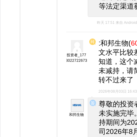
等法定渠道
昨天 17:51
来自
Android
:和邦生物(
6
文水平比较
投资者_177
知道，这个
3022722673
未减持，请
转不过来了
2026年08月03日 16:43
◆
◆
尊敬的投资
未实施完毕。
和邦生物
持期间为20
司2026年