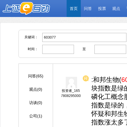
首页
问答
投票
观点
关键词：
时间：
至
问答(65)
:和邦生物(
6
块指数是绿
观点(0)
投资者_165
磷化工概念
7808295000
访谈(0)
指数是绿的
怀疑和邦生
公司(1)
指数涨太多