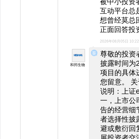
被中小投资
互动平台总
想曾经莫总
正面回答投
2026年08月05日 10:22
◆
◆
尊敬的投资
披露时间为2
和邦生物
项目的具体
您留意。 
说明：上证
一，上市公
告的经营细
者选择性披
避或敷衍回
展投资者交