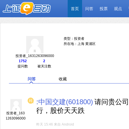
首页
问答
投票
观点
类型：投资者
所在地：上海 黄浦区
投资者_1631263096000
1752
2
提问数
被关注数
问答
收藏
:中国交建(601800)
请问贵公司
行，股价天天跌
投资者_163
1263096000
昨天 15:46
来自
Android