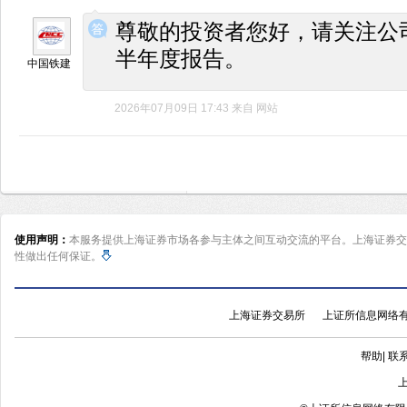
◆
◆
尊敬的投资者您好，请关注公
半年度报告。
中国铁建
2026年07月09日 17:43
来自
网站
使用声明：
本服务提供上海证券市场各参与主体之间互动交流的平台。上海证券交
性做出任何保证。
上海证券交易所
上证所信息网络
帮助
|
联