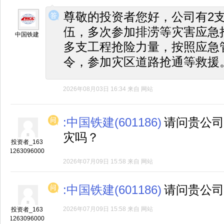
◆
◆
尊敬的投资者您好，公司有2
伍，多次参加排涝等灾害应急
中国铁建
多支工程抢险力量，按照应急
令，参加灾区道路抢通等救援
2026年08月03日 16:34
来自
网站
:中国铁建(601186)
请问贵公司
灾吗？
投资者_163
1263096000
2026年07月09日 15:58
来自
网站
:中国铁建(601186)
请问贵公司
2026年07月09日 15:58
来自
网站
投资者_163
1263096000