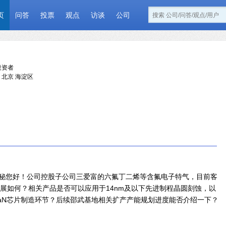
页
问答
投票
观点
访谈
公司
投资者
北京 海淀区
秘您好！公司控股子公司三爱富的六氟丁二烯等含氟电子特气，目前客
展如何？相关产品是否可以应用于14nm及以下先进制程晶圆刻蚀，以
/GaN芯片制造环节？后续邵武基地相关扩产产能规划进度能否介绍一下？