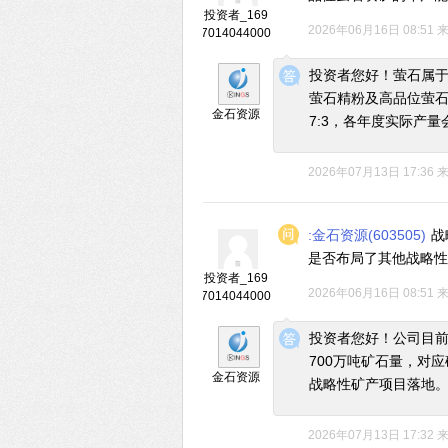
投资者_169
2026年06月16日 08:51
7014044000
◆
◆
投资者您好！萤石属于
萤石精粉及高品位萤石
金石资源
7:3，各年度实际产
2026年07月13日 17:36
:金石资源(603505)
战
是否布局了其他战略性
投资者_169
2026年06月16日 08:51
7014044000
◆
◆
投资者您好！公司目前
700万吨矿石量，对
金石资源
战略性矿产项目落地
2026年07月13日 17:32