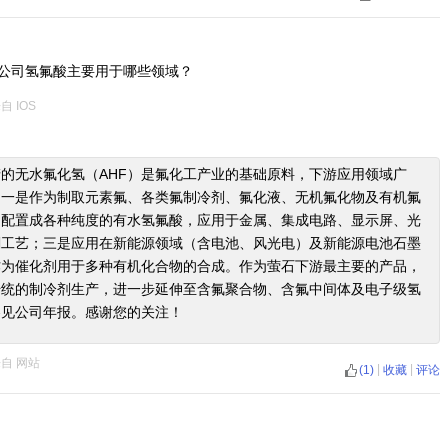
公司氢氟酸主要用于哪些领域？
来自
IOS
的无水氟化氢（AHF）是氟化工产业的基础原料，下游应用领域广
：一是作为制取元素氟、各类氟制冷剂、氟化液、无机氟化物及有机氟
是配置成各种纯度的有水氢氟酸，应用于金属、集成电路、显示屏、光
刻工艺；三是应用在新能源领域（含电池、风光电）及新能源电池石墨
作为催化剂用于多种有机化合物的合成。作为萤石下游最主要的产品，
传统的制冷剂生产，进一步延伸至含氟聚合物、含氟中间体及电子级氢
参见公司年报。感谢您的关注！
来自
网站
|
|
(1)
收藏
评论