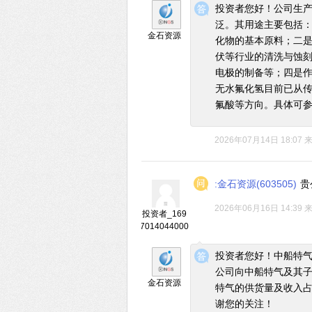
投资者您好！公司生产
泛。其用途主要包括
金石资源
化物的基本原料；二
伏等行业的清洗与蚀
电极的制备等；四是
无水氟化氢目前已从
氟酸等方向。具体可
2026年07月14日 18:07
:金石资源(603505)
贵
2026年06月16日 14:39
投资者_169
7014044000
◆
◆
投资者您好！中船特气
公司向中船特气及其子公
金石资源
特气的供货量及收入
谢您的关注！