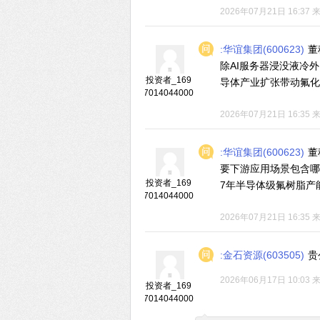
2026年07月21日 16:37
:华谊集团(600623)
董
除AI服务器浸没液冷
投资者_169
导体产业扩张带动氟化
7014044000
2026年07月21日 16:35
:华谊集团(600623)
董
要下游应用场景包含哪
投资者_169
7年半导体级氟树脂产
7014044000
2026年07月21日 16:35
:金石资源(603505)
贵
2026年06月17日 10:03
投资者_169
7014044000
◆
◆