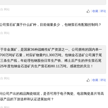
来自
网站
|
|
收藏
评论
公司萤石矿属于什么矿种，目前储量多少 ，包钢萤石有配额控制吗？
来自
网站
于非金属矿，是国家36种战略性矿产资源之一。公司拥有的国内单一
700万吨矿石量，对应矿物量约1,300万吨。包钢金石选矿公司属于尾
有三条生产线，年处理包钢股份日常生产铁、稀土后产生的伴生萤石尾
，2025年度包钢金石选矿共生产萤石粉80.11万吨。感谢您的关注！
来自
网站
|
|
收藏
评论
问公司产出的精品陶瓷细泥，是否可用于电子陶瓷、电容陶瓷基片等高
该产品的下游送样和认证进展如何？
来自
网站