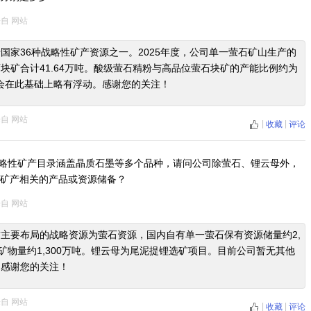
来自
网站
国家36种战略性矿产资源之一。2025年度，公司单一萤石矿山生产的
块矿合计41.64万吨。酸级萤石精粉与高品位萤石块矿的产能比例约为
量会在此基础上略有浮动。感谢您的关注！
来自
网站
|
|
收藏
评论
略性矿产目录涵盖晶质石墨等多个品种，请问公司除萤石、锂云母外，
矿产相关的产品或资源储备？
来自
网站
主要布局的战略资源为萤石资源，国内自有单一萤石保有资源储量约2,
应矿物量约1,300万吨。锂云母为尾泥提锂选矿项目。目前公司暂无其他
。感谢您的关注！
来自
网站
|
|
收藏
评论