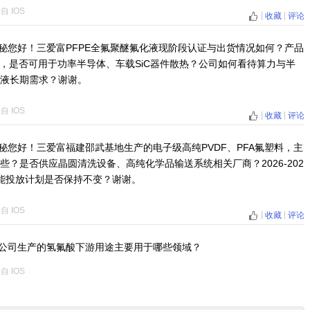
来自
IOS
|
|
收藏
评论
秘您好！三爱富PFPE全氟聚醚氟化液现阶段认证与出货情况如何？产品
外，是否可用于功率半导体、车载SiC器件散热？公司如何看待算力与半
液长期需求？谢谢。
来自
IOS
|
|
收藏
评论
秘您好！三爱富福建邵武基地生产的电子级高纯PVDF、PFA氟塑料，主
些？是否供应晶圆清洗设备、高纯化学品输送系统相关厂商？2026-202
能投放计划是否保持不变？谢谢。
来自
IOS
|
|
收藏
评论
公司生产的氢氟酸下游用途主要用于哪些领域？
来自
IOS