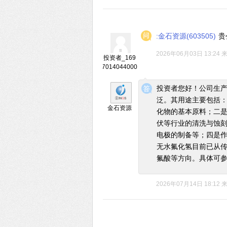
:金石资源(603505)
贵
2026年06月03日 13:24
投资者_169
7014044000
◆
◆
投资者您好！公司生产
泛。其用途主要包括
金石资源
化物的基本原料；二
伏等行业的清洗与蚀
电极的制备等；四是
无水氟化氢目前已从
氟酸等方向。具体可
2026年07月14日 18:12