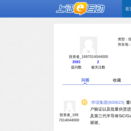
首
类型：
所在地：
投资者_1697014044000
3593
2
提问数
被关注数
问答
收藏
:华谊集团(600623)
董
户验证以及批量供货进
投资者_169
及第三代半导体SiC
7014044000
谢谢。