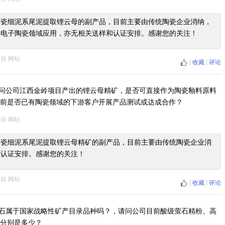
陶瓷细泥系尾泥提取锂云母的副产品，目前主要由传统陶瓷企业消纳，
端电子陶瓷领域应用，亦无相关送样和认证安排。感谢您的关注！
来自
网站
|
|
收藏
评论
问公司江西金岭项目产出的锂云母精矿，是否可直接作为陶瓷釉料原料
前是否已有陶瓷领域的下游客户开展产品测试或达成合作？
来自
网站
陶瓷细泥系尾泥提取锂云母精矿的副产品，目前主要由传统陶瓷企业消
和认证安排。感谢您的关注！
来自
网站
|
|
收藏
评论
石属于国家战略性矿产目录品种吗？，请问公司目前酸级萤石精粉、高
分别是多少？