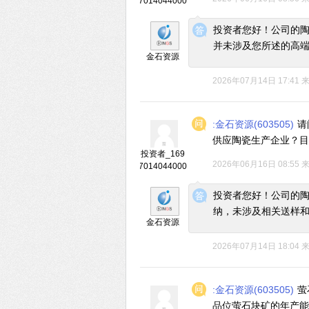
7014044000
◆
◆
投资者您好！公司的
并未涉及您所述的高
金石资源
2026年07月14日 17:41
:金石资源(603505)
请
供应陶瓷生产企业？目
投资者_169
2026年06月16日 08:55
7014044000
◆
◆
投资者您好！公司的
纳，未涉及相关送样
金石资源
2026年07月14日 18:04
:金石资源(603505)
萤
品位萤石块矿的年产能