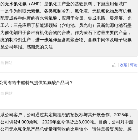
的无水氟化氢（AHF）是氟化工产业的基础原料，下游应用领域广
：一是作为制取元素氟、各类氟制冷剂、氟化液、无机氟化物及有机氟
是配置成各种纯度的有水氢氟酸，应用于金属、集成电路、显示屏、光
刻工艺；三是应用于新能源领域（含电池、风光电）及新能源电池石墨
作为催化剂用于多种有机化合物的合成。作为萤石下游最主要的产品，
传统的制冷剂生产，进一步延伸至含氟聚合物、含氟中间体及电子级氢
参见公司年报。感谢您的关注！
来自
网站
|
|
收藏
评论
公司有给中船特气提供氢氟酸产品吗？
来自
网站
系公司客户，公司通过其定期组织的招投标与其开展合作。2025年，
司供货4,000余吨；2026年至今供货近3,000吨。目前，公司对中船
占公司无水氟化氢产品总销量和营收的比重较小，请注意投资风险。感