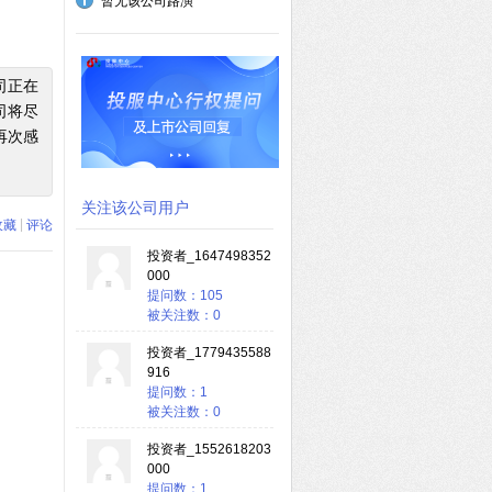
暂无该公司路演
司正在
司将尽
再次感
关注该公司用户
|
收藏
评论
投资者_1647498352
000
提问数：105
被关注数：0
投资者_1779435588
916
提问数：1
被关注数：0
投资者_1552618203
000
提问数：1