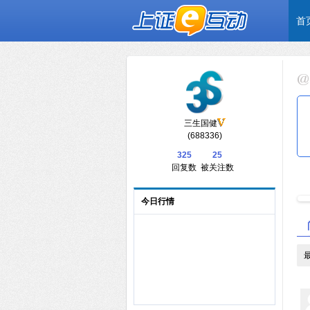
首
三生国健
(688336)
325
25
回复数
被关注数
今日行情