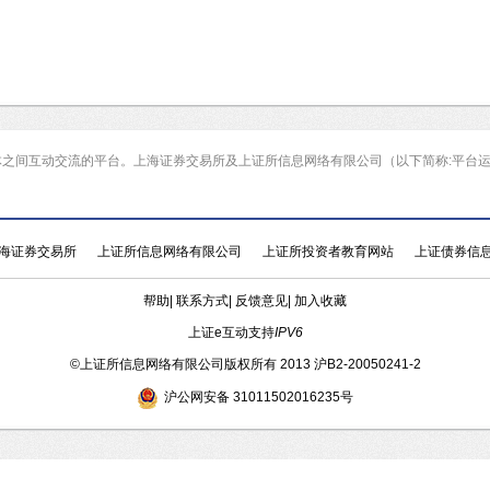
体之间互动交流的平台。上海证券交易所及上证所信息网络有限公司（以下简称:平台
海证券交易所
上证所信息网络有限公司
上证所投资者教育网站
上证债券信
帮助
|
联系方式
|
反馈意见
|
加入收藏
上证e互动支持
IPV6
©
上证所信息网络有限公司版权所有 2013
沪B2-20050241-2
沪公网安备 31011502016235号