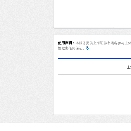
使用声明：
本服务提供上海证券市场各参与主
性做出任何保证。
上