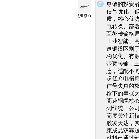
尊敬的投资
信号优化、
泛亚微透
质，核心优
电转换、部署
互补传输格局
工业智能、
速铜缆区别
构优化、有
带宽传输，
态，适配不同
超低介电损
信号失真的
输下的串扰
高速铜缆核
列线缆；公司
高度关注新
股凌天达，
束成品双赛道
材料已通过