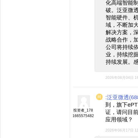
化高端智能
破。泛亚微
智能硬件、
域，不断加
解决方案，
战略合作，
公司将持续
业，持续挖
持续发展。
2026年08月04日 16
:泛亚微透(688
到，旗下eP
投资者_178
证，请问目
1665575482
应用领域？
2026年06月17日 11
◆
◆