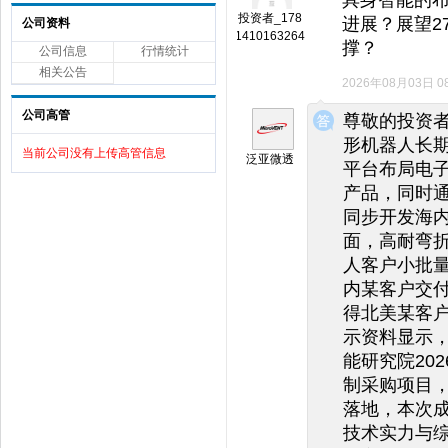
投资者_178
进展？展望2
公司资料
1410163264
撑？
公司信息
行情统计
相关公告
2026年08月03日 08
◆
◆
公司高管
尊敬的投资
形机器人长期
当前公司没有上传高管信息
泛亚微透
平台布局电
产品，同时
同步开发海
面，高耐弯
人客户小批
内某客户交
得北美某客户
示资料显示
能研究院20
制采购项目
落地，本次
技术实力与