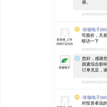
谢。
2026年07月20日 09
:依顿电子(603
司股价，天
投资者_178
暗访一下
4095732226
2026年07月15日 14
◆
◆
您好，感谢
因素综合影
依顿电子
订单充足，
2026年07月20日 09
:依顿电子(603
对投资者说