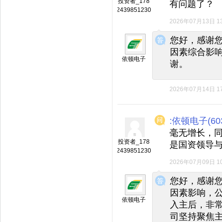
投资者_178
有问题了？
2439851230
2026年07月13日 13
◆
◆
您好，感谢
因素综合影
依顿电子
谢。
2026年07月14日 17
:依顿电子(603
毫无增长，
投资者_178
是国资领导
2439851230
2026年07月09日 10
◆
◆
您好，感谢
因素影响，
依顿电子
入主后，非
司坚持聚焦