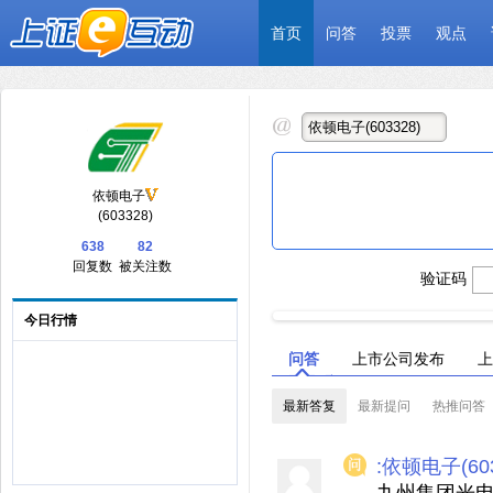
首页
问答
投票
观点
依顿电子
(603328)
638
82
回复数
被关注数
验证码
今日行情
问答
上市公司发布
上
最新答复
最新提问
热推问答
:依顿电子(603
九州集团光电