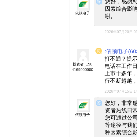
您好，感谢
因素综合影
依顿电子
谢。
2026年07月20日 09
:依顿电子(603
打不通？提
投资者_150
电话在工作
4169900000
上市十多年，
行不断超越
2026年07月15日 14
◆
◆
您好，非常
资者热线日
依顿电子
您可通过公司邮箱（
等途径与我
种因素综合