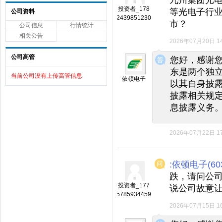
投资者_178
等光电子行
公司资料
2439851230
市？
公司信息
行情统计
相关公告
2026年07月20日 14
◆
◆
公司高管
您好，感谢
东是两个独
当前公司没有上传高管信息
依顿电子
以其自身披
披露相关规
息披露义务
2026年07月22日 17
:依顿电子(603
跌，请问公
投资者_177
说公司故意
5785934459
2026年07月15日 16
◆
◆