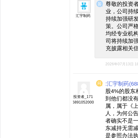
尊敬的投资
业，公司持续
汇宇制药
持续加强研
策。公司严
均经专业机
司将持续加
充披露相关
2026年07月13日 18
:汇宇制药(688
股4%的股东
投资者_171
到他们都没
6891052000
属，属于《
人，为何公
者确实不是一
东减持无需
是参照办法