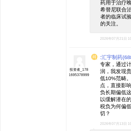
药用于治疗晚
希替尼联合治
者的临床试验
的关注。
2026年07月21日 10
:汇宇制药(688
专家，通过计
投资者_178
润，我发现
1695378999
低10%范畴
点，直接影
负长期偏低
以缓解潜在
税负为何偏
切？
2026年07月13日 10
◆
◆