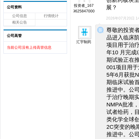
投资者_167
展？
公司资料
9625847000
公司信息
行情统计
2026年07月20日 14
相关公告
◆
◆
尊敬的投资
公司高管
品进入临床阶
汇宇制药
项目用于治疗晚
当前公司没有上传高管信息
年10 月完
期试验正在推
001项目用于
5年6月获批N
期临床试验首
推进中。公司
于治疗晚期实体
NMPA批准
试者给药，目
类化学全球创新
2C突变的晚
推进中。公司