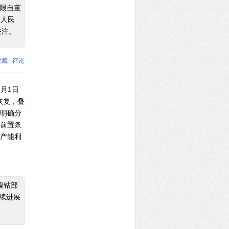
期限自董
过人民
关注。
|
收藏
评论
月1日
恢复，叠
无明确分
心前置条
年产能利
镍钴部
后续进展