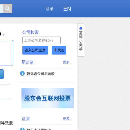
EN
登录
公司检索
0
字
进入公司主页
关注
易访谈
更多...
暂无该公司易访谈
路演
更多...
因导致股