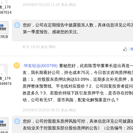
2026年07月13日 11:20
来自
网站
_178
687014
◆
◆
您好，公司在定期报告中披露股东人数，具体信息详见公司20
第一季度报告。感谢您的关注。
友钴业
昨天 16:20
来自
网站
|
:华友钴业(603799)
董秘您好，此前陈雪华董事长提出再造
友，我长期看好公司，持仓成本75元，今日首次咨询质押相
_174
题：1、控股股东质押比例达53.09%，近期多次补充质押，
449974
质押整体预警线、平仓线对应股价？2、公司回复投资者提
效是多久？3、若股价持续下跌引发质押平仓，是否存在控
动，公司有无ST、退市风险，配套化解预案是什么？
2026年07月20日 08:53
来自
网站
◆
◆
您好，公司控股股东质押风险可控，具体信息详见公司披露
友钴业关于控股股东部分股份质押的公告》（公告编号：2026
友钴业