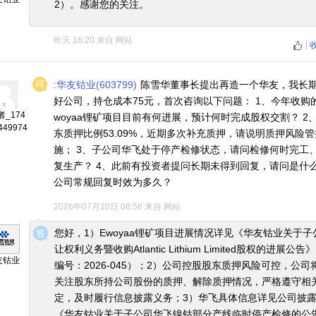
2）。感谢您的关注。
昨天 16:20
来自
网站
|
:华友钴业(603799)
陈雪华董事长提出再造一个华友，我长
好公司，持仓成本75元，首次咨询以下问题： 1、今年收购
_174
woyaa锂矿项目目前有何进展，预计何时完成股权交割？ 2
449974
东质押比例53.09%，近期多次补充质押，请说明质押风险
施； 3、子公司华飞处于停产检修状态，请问检修何时完工
复生产？ 4、此前有投资者提问长期未得到回复，请问是什
公司常规回复时效为多久？
2026年07月20日 08:56
来自
网站
◆
◆
您好，1）Ewoyaa锂矿项目进展情况详见《华友钴业关于子
让权利义务暨收购Atlantic Lithium Limited股权的进展公
友钴业
编号：2026-045）；2）公司控股股东质押风险可控，公司
关注股东所持公司股份的质押、解除质押情况，严格遵守相
定，及时履行信息披露义务；3）华飞具体信息详见公司披
《华友钴业关于子公司华飞镍钴部分产线临时停产检修的公