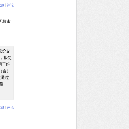
|
收藏
评论
无救市
竞价交
），拟使
用于维
（含）
议通过
股
|
收藏
评论