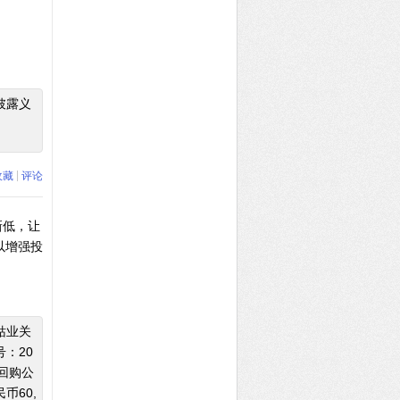
披露义
|
收藏
评论
新低，让
以增强投
钴业关
：20
回购公
币60,