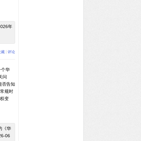
26年
|
收藏
评论
一个华
关问
能否告知
问常规时
制权变
的《华
-06