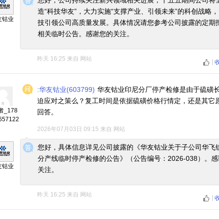
您好，公司持续关注新兴领域相关进展，十五五期间公司将
造“科技华友”，大力实施“支撑产业、引领未来”的科创战略
友钴业
技引领公司高质量发展。具体情况请您参考公司披露的定期
相关临时公告。感谢您的关注。
昨天 16:25
来自
网站
|
:华友钴业(603799)
华友钴业印尼分厂停产检修是由于硫磺
迫应对之策么？复工时间是依据硫磺价格行情定，还是其它
_178
回答。
657122
2026年07月03日 09:15
来自
网站
◆
◆
您好，具体信息详见公司披露的《华友钴业关于子公司华飞
分产线临时停产检修的公告》（公告编号：2026-038）。
友钴业
关注。
昨天 16:25
来自
网站
|