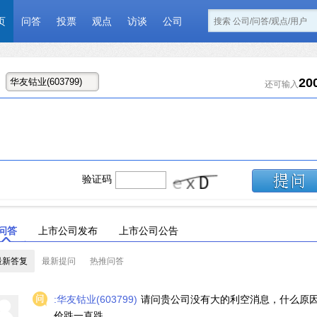
页
问答
投票
观点
访谈
公司
20
还可输入
验证码
问答
上市公司发布
上市公司公告
最新答复
最新提问
热推问答
:华友钴业(603799)
请问贵公司没有大的利空消息，什么原
价跌一直跌。