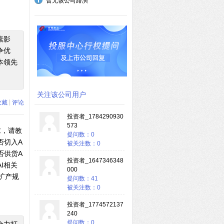
暂无该公司路演
素影
争优
本领先
关注该公司用户
|
收藏
评论
投资者_1784290930
573
求，请教
提问数：0
否切入A
被关注数：0
否供货A
投资者_1647346348
I相关
000
扩产规
提问数：41
被关注数：0
投资者_1774572137
240
提问数：0