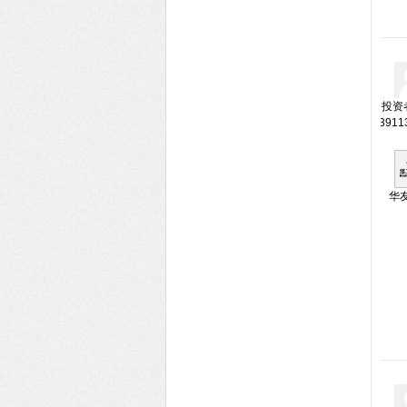
投资者
3911
华