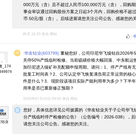
000万元（含）且不超过人民币100,000万元（含），回购
事会审议通过回购股份方案之日起3个月内，回购价格不超
币 50元/股（含）。后续进展请您关注公司公告。感谢您的
昨天 16:20
来自
网站
|
:华友钴业(603799)
董秘您好，公司印尼华飞镍钴自2026年5
关停50%产线临时检修。当前硫磺价格大幅回落、中东航运
_174
加印尼进入镍矿补充配额申报周期。请问：1、停产产线有
449974
批复工时间表？2、公司认定华飞恢复满负荷正常运营的核
件是什么？3、现阶段该项目实际产能利用率为多少？下半
用率是否已重新修正预期？
2026年07月10日 09:05
来自
网站
◆
◆
您好，具体信息详见公司披露的《华友钴业关于子公司华飞
分产线临时停产检修的公告》（公告编号：2026-038），
友钴业
请您关注公司公告。感谢您的关注。