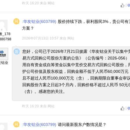
昨天 16:20
来自
网站
|
:华友钴业(603799)
股价持续下跌，获利股民3%，贵公司有
方案？
_178
2026年07月13日 10:57
来自
网站
380798
◆
◆
您好，公司已于2026年7月21日披露《华友钴业关于以集中
易方式回购公司股份方案的公告》（公告编号：2026-056
友钴业
用自有资金或自筹资金以集中竞价交易方式回购公司股份，
护公司价值及股东权益，回购金额不低于人民币60,000万元
且不超过人民币100,000万元（含），回购期限自董事会审
回购股份方案之日起3个月内，回购价格不超过人民币 50元/
（含）。感谢您的关注。
昨天 16:20
来自
网站
|
:华友钴业(603799)
请问最新股东户数情况是？