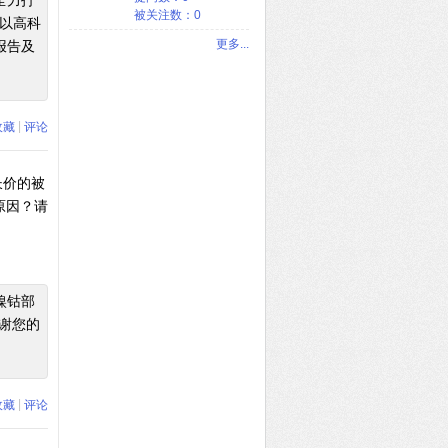
全力打
被关注数：0
，以高科
更多...
报告及
|
收藏
评论
长价的被
原因？请
镍钴部
感谢您的
|
收藏
评论