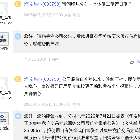
:华友钴业(603799)
请问印尼分公司具体复工复产日期？
2026年07月07日 09:03
来自
网站
_178
657122
◆
◆
您好，请您关注公司公告，后续进展公司将按要求履行信息
务，感谢您的关注。
友钴业
昨天 16:20
来自
网站
|
:华友钴业(603799)
公司股价自今年以来，连续下挫，屡创
人寒心，建议领导层尽早实施股票回购和发布半年报预告，
_175
资者信心。
556569
2026年07月09日 15:06
来自
网站
◆
◆
您好，您的建议收到。公司已于2026年7月21日披露《华友
于以集中竞价交易方式回购公司股份方案的公告》（公告编号
友钴业
26-056），拟使用自有资金或自筹资金以集中竞价交易方式
司股份，用于维护公司价值及股东权益，回购金额不低于人民