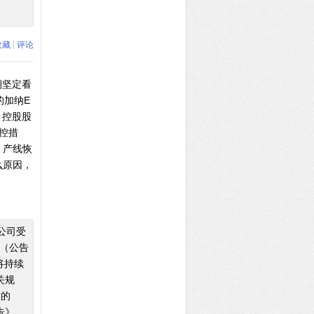
|
收藏
评论
期坚定看
的加纳E
、控股股
管控措
、产线恢
么原因，
公司受
告》（公告
将持续
关规
露的
告》