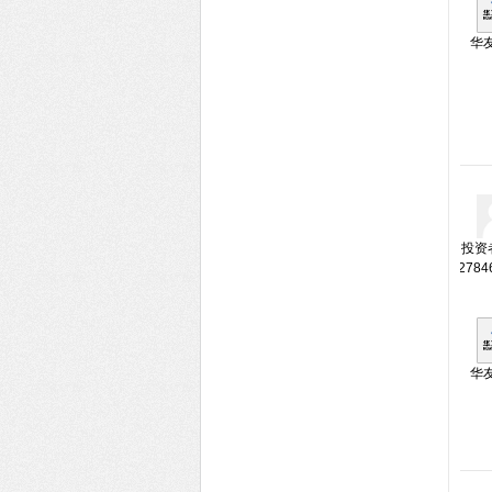
华
投资者
2784
华