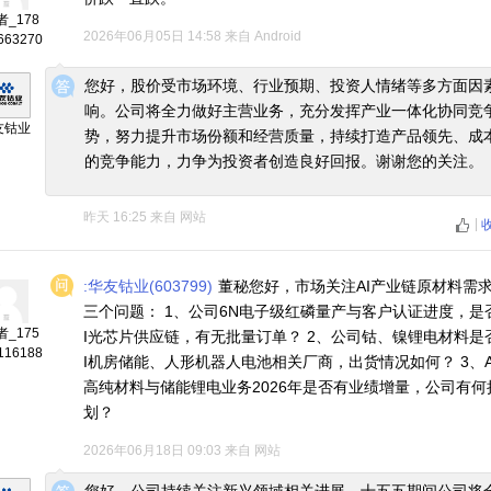
_178
2026年06月05日 14:58
来自
Android
663270
◆
◆
您好，股价受市场环境、行业预期、投资人情绪等多方面因
响。公司将全力做好主营业务，充分发挥产业一体化协同竞
友钴业
势，努力提升市场份额和经营质量，持续打造产品领先、成
的竞争能力，力争为投资者创造良好回报。谢谢您的关注。
昨天 16:25
来自
网站
|
:华友钴业(603799)
董秘您好，市场关注AI产业链原材料需
三个问题： 1、公司6N电子级红磷量产与客户认证进度，是
_175
I光芯片供应链，有无批量订单？ 2、公司钴、镍锂电材料是
116188
I机房储能、人形机器人电池相关厂商，出货情况如何？ 3、A
高纯材料与储能锂电业务2026年是否有业绩增量，公司有何
划？
2026年06月18日 09:03
来自
网站
◆
◆