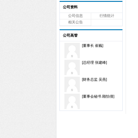
公司资料
公司信息
行情统计
相关公告
公司高管
[董事长 崔巍]
[总经理 张建峰]
[财务总监 吴燕]
[董事会秘书 顾怡倩]