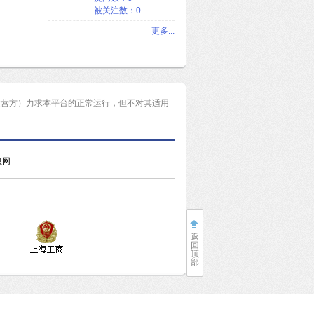
被关注数：0
更多...
运营方）力求本平台的正常运行，但不对其适用
息网
返
回
顶
部