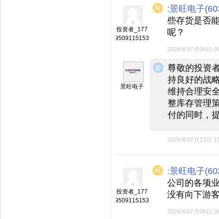
:景旺电子(603
些存货是否能
投资者_177
呢？
9509115153
2026年07月06日 09
◆
◆
尊敬的投资
持良好的战
景旺电子
维持合理安
整库存管理
付的同时，
2026年07月23日 15
:景旺电子(603
公司的各项
投资者_177
没有向下游
9509115153
2026年07月06日 08