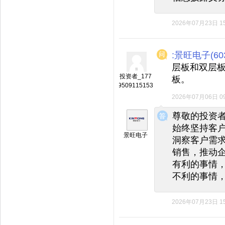
2026年07月23日 15
:景旺电子(603
层板和双层板
投资者_177
板。
9509115153
2026年07月06日 09
◆
◆
尊敬的投资
始终坚持客
景旺电子
洞察客户需
销售，推动
有利的事情
不利的事情
2026年07月23日 15