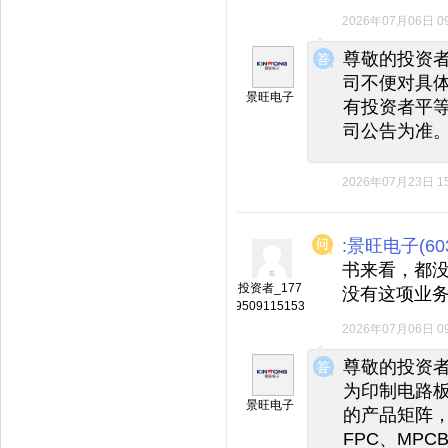
2026年07月06日 09
◆
◆
尊敬的投资
司不便对具
景旺电子
有投资者平
司公告为准
2026年07月23日 15
:景旺电子(603
书来看，都
投资者_177
没有这项业
9509115153
2026年07月06日 09
◆
◆
尊敬的投资者
为印制电路
景旺电子
的产品矩阵，
FPC、MP