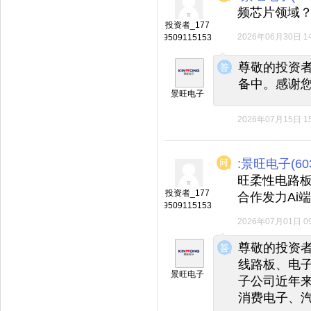
频芯片领域
投资者_177
2026年06月30日 14
9509115153
◆
◆
尊敬的投资者
备中。感谢
景旺电子
2026年07月15日 15
:景旺电子(603
旺柔性电路
投资者_177
合作发力Ai
9509115153
2026年07月01日 09
◆
◆
尊敬的投资
线路板、电
景旺电子
子公司近年
消费电子、