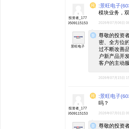
:景旺电子(603
模块业务，
投资者_177
2026年07月06日 08
9509115153
◆
◆
尊敬的投资
密、全方位
景旺电子
过不断改善
户新产品开
客户的主动
2026年07月15日 15
:景旺电子(603
吗？
投资者_177
2026年07月01日 09
9509115153
◆
◆
尊敬的投资