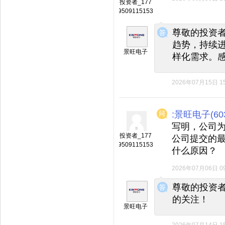
投资者_177
9509115153
◆
◆
尊敬的投资
趋势，持续
景旺电子
样化需求。
2026年07月15日 15
:景旺电子(603
写明，公司
投资者_177
公司提交的
9509115153
什么原因？
2026年07月06日 09
◆
◆
尊敬的投资
的关注！
景旺电子