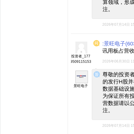
算领域，形成
注。
2026年07月14日 15
:景旺电子(603
讯用板占营收
投资者_177
2026年06月30日 11
9509115153
◆
◆
尊敬的投资
的发行H股并
景旺电子
数据基础设
为保证所有
营数据请以
注。
2026年07月14日 15