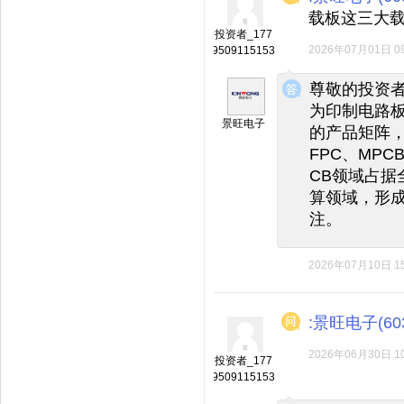
载板这三大
投资者_177
2026年07月01日 09
9509115153
◆
◆
尊敬的投资者
为印制电路
景旺电子
的产品矩阵，
FPC、MP
CB领域占据
算领域，形成
注。
2026年07月10日 15
:景旺电子(603
2026年06月30日 10
投资者_177
9509115153
◆
◆