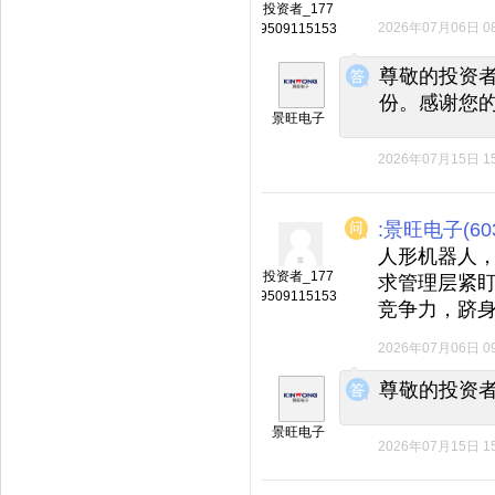
投资者_177
2026年07月06日 08
9509115153
◆
◆
尊敬的投资
份。感谢您
景旺电子
2026年07月15日 15
:景旺电子(603
人形机器人
投资者_177
求管理层紧
9509115153
竞争力，跻
2026年07月06日 09
◆
◆
尊敬的投资
景旺电子
2026年07月15日 15