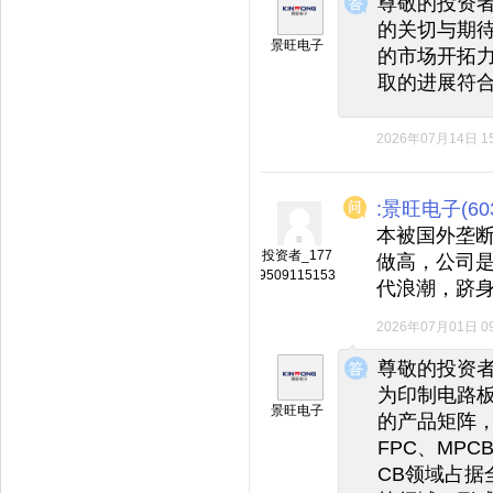
尊敬的投资
的关切与期待
景旺电子
的市场开拓
取的进展符
2026年07月14日 15
:景旺电子(603
本被国外垄
投资者_177
做高，公司
9509115153
代浪潮，跻
2026年07月01日 09
◆
◆
尊敬的投资者
为印制电路
景旺电子
的产品矩阵，
FPC、MP
CB领域占据