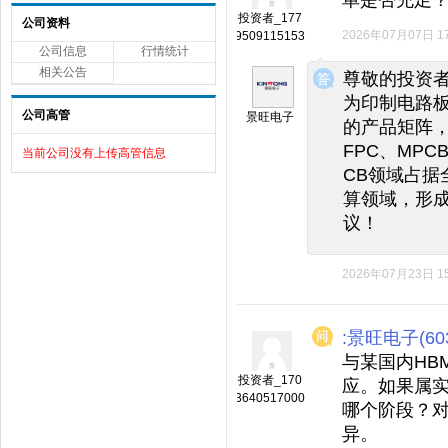
投资者_177
公司资料
2026年07月07日 17
9509115153
公司信息
行情统计
◆
◆
相关公告
尊敬的投资者
为印制电路
公司高管
景旺电子
的产品矩阵，
FPC、MP
当前公司没有上传高管信息
CB领域占据
算领域，形成
议！
2026年07月23日 15
:景旺电子(603
与某国内HB
投资者_170
应。如果属实
3640517000
哪个阶段？
异。