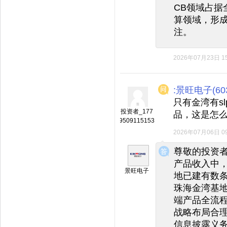
CB领域占据
算领域，形成
注。
2026年07月23日 15
:景旺电子(603
只有金湾有s
投资者_177
品，这是怎么
9509115153
2026年07月06日 09
◆
◆
尊敬的投资者
产品收入中
景旺电子
地已建有数条
珠海金湾基地
端产品全流
战略布局合
信息披露义