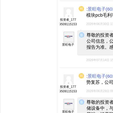
:景旺电子(603
模块pcb毛
投资者_177
2026年06月30日 13
9509115153
◆
◆
尊敬的投资
公司信息，
景旺电子
报告为准。
2026年07月14日 15
:景旺电子(603
势复苏，公
投资者_177
2026年06月29日 08
9509115153
◆
◆
尊敬的投资者
储设备中，
景旺电子