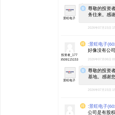
◆
◆
尊敬的投资
务往来。感
景旺电子
2026年07月15日 15
:景旺电子(603
好像没有公
投资者_177
2026年07月06日 09
9509115153
◆
◆
尊敬的投资
基地。感谢
景旺电子
2026年07月15日 15
:景旺电子(603
公司是有股