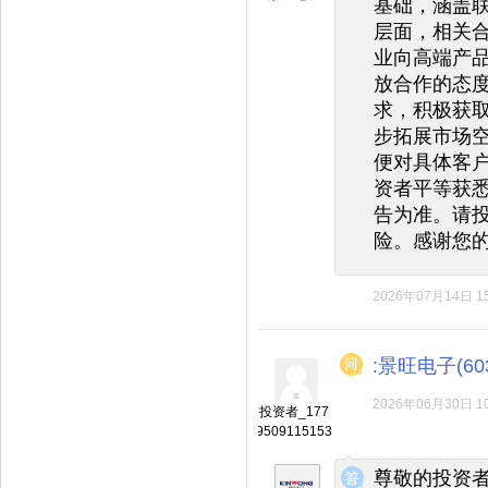
基础，涵盖
层面，相关
业向高端产
放合作的态
求，积极获
步拓展市场
便对具体客
资者平等获
告为准。请
险。感谢您
2026年07月14日 15
:景旺电子(603
2026年06月30日 10
投资者_177
9509115153
◆
◆
尊敬的投资