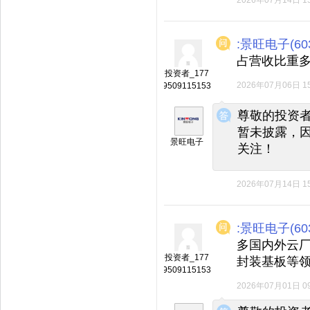
2026年07月14日 15
:景旺电子(603
占营收比重
投资者_177
2026年07月06日 15
9509115153
◆
◆
尊敬的投资者
暂未披露，
景旺电子
关注！
2026年07月14日 15
:景旺电子(603
多国内外云厂
投资者_177
封装基板等
9509115153
2026年07月01日 09
◆
◆