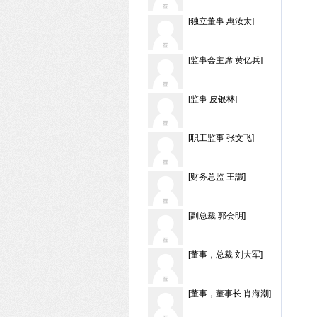
[独立董事 惠汝太]
[监事会主席 黄亿兵]
[监事 皮银林]
[职工监事 张文飞]
[财务总监 王譞]
[副总裁 郭会明]
[董事，总裁 刘大军]
[董事，董事长 肖海潮]